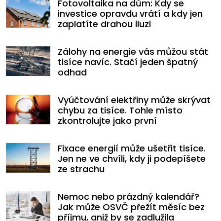
Fotovoltaika na dům: Kdy se
investice opravdu vrátí a kdy jen
zaplatíte drahou iluzi
Zálohy na energie vás můžou stát
tisíce navíc. Stačí jeden špatný
odhad
Vyúčtování elektřiny může skrývat
chybu za tisíce. Tohle místo
zkontrolujte jako první
Fixace energií může ušetřit tisíce.
Jen ne ve chvíli, kdy ji podepíšete
ze strachu
Nemoc nebo prázdný kalendář?
Jak může OSVČ přežít měsíc bez
příjmu, aniž by se zadlužila