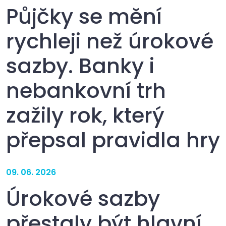
Půjčky se mění
rychleji než úrokové
sazby. Banky i
nebankovní trh
zažily rok, který
přepsal pravidla hry
09. 06. 2026
Úrokové sazby
přestaly být hlavní