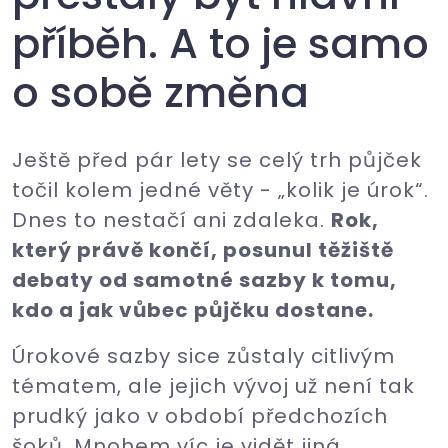
příběh. A to je samo
o sobě změna
Ještě před pár lety se celý trh půjček
točil kolem jedné věty - „kolik je úrok“.
Dnes to nestačí ani zdaleka.
Rok,
který právě končí, posunul těžiště
debaty od samotné sazby k tomu,
kdo a jak vůbec půjčku dostane.
Úrokové sazby sice zůstaly citlivým
tématem, ale jejich vývoj už není tak
prudký jako v období předchozích
šoků. Mnohem víc je vidět jiná