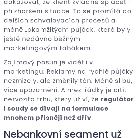
dokazovat, že klient zvládne splácet i
při zhoršení situace. To se promítá do
delších schvalovacích procesů a
méně „okamžitých“ půjček, které byly
ještě nedávno běžným
marketingovým tahákem.
Zajímavý posun je vidět i v
marketingu. Reklamy na rychlé půjčky
nezmizely, ale změnily tón. Méně slibů,
více upozornění. A mezi řádky je cítit
nervozita trhu, který už ví, že
regulátor
i soudy se dívají na formulace
mnohem přísněji než dřív
.
Nebankovní segment už