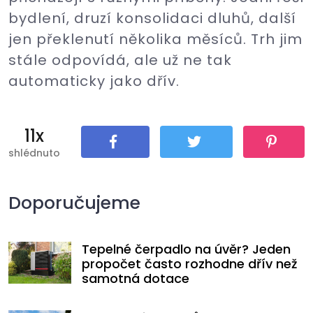
bydlení, druzí konsolidaci dluhů, další
jen překlenutí několika měsíců. Trh jim
stále odpovídá, ale už ne tak
automaticky jako dřív.
11x
shlédnuto
Sdílet
Tweet
Pin It
Doporučujeme
Tepelné čerpadlo na úvěr? Jeden
propočet často rozhodne dřív než
samotná dotace