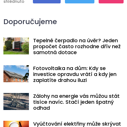
shlédnuto
Sdílet
Tweet
Pin It
Doporučujeme
Tepelné čerpadlo na úvěr? Jeden
propočet často rozhodne dřív než
samotná dotace
Fotovoltaika na dům: Kdy se
investice opravdu vrátí a kdy jen
zaplatíte drahou iluzi
Zálohy na energie vás můžou stát
tisíce navíc. Stačí jeden špatný
odhad
Vyúčtování elektřiny může skrývat