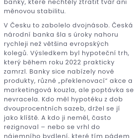
banky, které nechtěly ztratit tvář ani
měnovou stabilitu.
V Česku to zabolelo dvojnásob. Česká
národní banka šla s úroky nahoru
rychleji než většina evropských
kolegů. Výsledkem byl hypoteční trh,
který během roku 2022 prakticky
zamrzl. Banky sice nabízely nové
produkty, různé „překlenovací“ akce a
marketingová kouzla, ale poptávka se
nevracela. Kdo měl hypotéku z dob
dvouprocentních sazeb, držel se jí
jako klíště. A kdo ji neměl, často
rezignoval – nebo se vrhl do
nájemního bydlení, které tím pádem