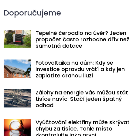
Sdílet
Tweet
Pin It
Doporučujeme
Tepelné čerpadlo na úvěr? Jeden
propočet často rozhodne dřív než
samotná dotace
Fotovoltaika na dům: Kdy se
investice opravdu vrátí a kdy jen
zaplatíte drahou iluzi
Zálohy na energie vás můžou stát
tisíce navíc. Stačí jeden špatný
odhad
Vyúčtování elektřiny může skrývat
chybu za tisíce. Tohle místo
zkontrolujte jako první