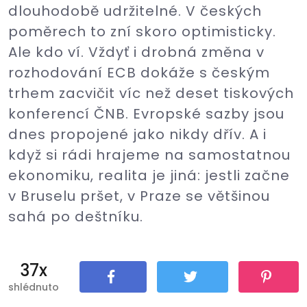
dlouhodobě udržitelné. V českých
poměrech to zní skoro optimisticky.
Ale kdo ví. Vždyť i drobná změna v
rozhodování ECB dokáže s českým
trhem zacvičit víc než deset tiskových
konferencí ČNB. Evropské sazby jsou
dnes propojené jako nikdy dřív. A i
když si rádi hrajeme na samostatnou
ekonomiku, realita je jiná: jestli začne
v Bruselu pršet, v Praze se většinou
sahá po deštníku.
37x
shlédnuto