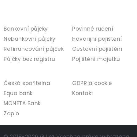
PŮJČKY
POJIŠTĚNÍ
Bankovní půjčky
Povinné ručení
Nebankovní půjčky
Havarijní pojištění
Refinancování půjček
Cestovní pojištění
Půjčky bez registru
Pojištění majetku
BANKA
INFORMACE
Česká spořitelna
GDPR a cookie
Equa bank
Kontakt
MONETA Bank
Zaplo
© 2018-2026 GJ.cz Všechna práva vyhrazena.