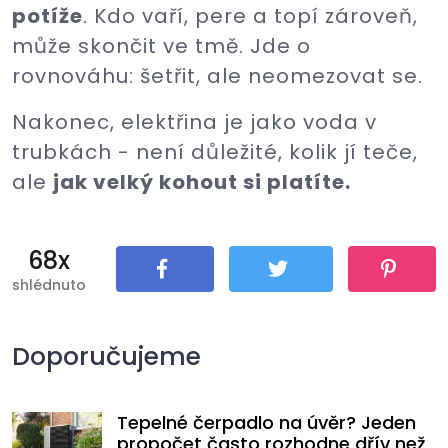
potíže
. Kdo vaří, pere a topí zároveň,
může skončit ve tmě. Jde o
rovnováhu: šetřit, ale neomezovat se.
Nakonec, elektřina je jako voda v
trubkách - není důležité, kolik jí teče,
ale
jak velký kohout si platíte.
68x
shlédnuto
Sdílet
Tweet
Pin It
Doporučujeme
Tepelné čerpadlo na úvěr? Jeden
propočet často rozhodne dřív než