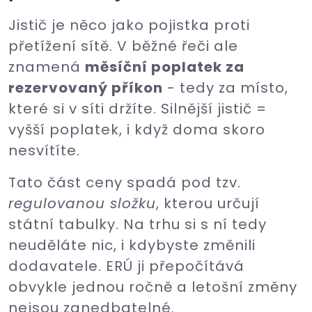
Jistič je něco jako pojistka proti
přetížení sítě. V běžné řeči ale
znamená
měsíční poplatek za
rezervovaný příkon
- tedy za místo,
které si v síti držíte. Silnější jistič =
vyšší poplatek, i když doma skoro
nesvítíte.
Tato část ceny spadá pod tzv.
regulovanou složku
, kterou určují
státní tabulky. Na trhu si s ní tedy
neuděláte nic, i kdybyste změnili
dodavatele. ERÚ ji přepočítává
obvykle jednou ročně a letošní změny
nejsou zanedbatelné.