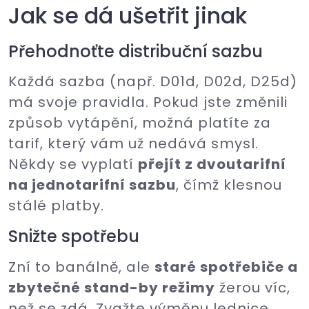
Jak se dá ušetřit jinak
Přehodnoťte distribuční sazbu
Každá sazba (např. D01d, D02d, D25d)
má svoje pravidla. Pokud jste změnili
způsob vytápění, možná platíte za
tarif, který vám už nedává smysl.
Někdy se vyplatí
přejít z dvoutarifní
na jednotarifní sazbu
, čímž klesnou
stálé platby.
Snižte spotřebu
Zní to banálně, ale
staré spotřebiče a
zbytečné stand-by režimy
žerou víc,
než se zdá. Zvažte výměnu lednice