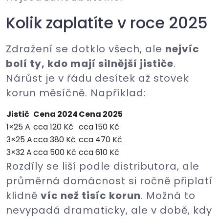
Kolik zaplatíte v roce 2025
Zdražení se dotklo všech, ale
nejvíc
bolí ty, kdo mají silnější jističe
.
Nárůst je v řádu desítek až stovek
korun měsíčně. Například:
Jistič
Cena 2024
Cena 2025
1×25 A
cca 120 Kč
cca 150 Kč
3×25 A
cca 380 Kč
cca 470 Kč
3×32 A
cca 500 Kč
cca 610 Kč
Rozdíly se liší podle distributora, ale
průměrná domácnost si ročně připlatí
klidně
víc než tisíc korun
. Možná to
nevypadá dramaticky, ale v době, kdy