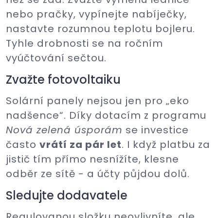
nebo pračky, vypínejte nabíječky,
nastavte rozumnou teplotu bojleru.
Tyhle drobnosti se na ročním
vyúčtování sečtou.
Zvažte fotovoltaiku
Solární panely nejsou jen pro „eko
nadšence“. Díky dotacím z programu
Nová zelená úsporám
se investice
často
vrátí za pár let
. I když platbu za
jistič tím přímo nesnížíte, klesne
odběr ze sítě - a účty půjdou dolů.
Sledujte dodavatele
Regulovanou složku neovlivníte, ale