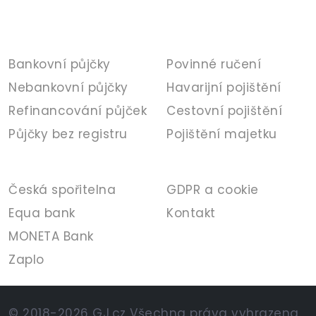
PŮJČKY
POJIŠTĚNÍ
Bankovní půjčky
Povinné ručení
Nebankovní půjčky
Havarijní pojištění
Refinancování půjček
Cestovní pojištění
Půjčky bez registru
Pojištění majetku
BANKA
INFORMACE
Česká spořitelna
GDPR a cookie
Equa bank
Kontakt
MONETA Bank
Zaplo
© 2018-2026 GJ.cz Všechna práva vyhrazena.