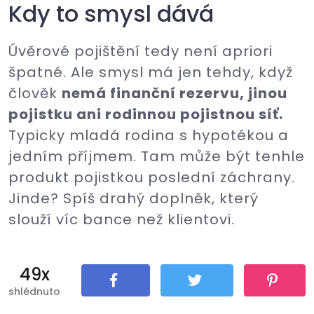
Kdy to smysl dává
Úvěrové pojištění tedy není apriori
špatné. Ale smysl má jen tehdy, když
člověk
nemá finanční rezervu, jinou
pojistku ani rodinnou pojistnou síť.
Typicky mladá rodina s hypotékou a
jedním příjmem. Tam může být tenhle
produkt pojistkou poslední záchrany.
Jinde? Spíš drahý doplněk, který
slouží víc bance než klientovi.
49x
shlédnuto
Sdílet
Tweet
Pin It