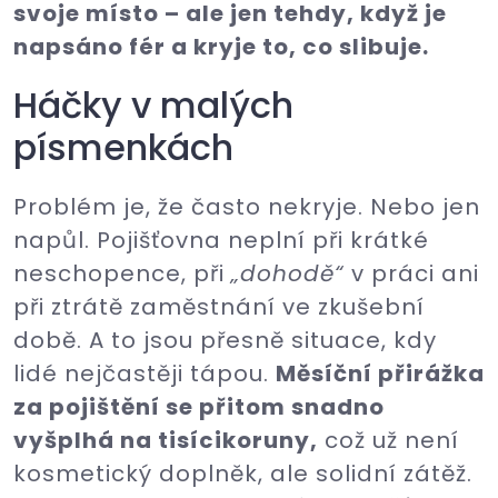
svoje místo – ale jen tehdy, když je
napsáno fér a kryje to, co slibuje.
Háčky v malých
písmenkách
Problém je, že často nekryje. Nebo jen
napůl. Pojišťovna neplní při krátké
neschopence, při
„dohodě“
v práci ani
při ztrátě zaměstnání ve zkušební
době. A to jsou přesně situace, kdy
lidé nejčastěji tápou.
Měsíční přirážka
za pojištění se přitom snadno
vyšplhá na tisícikoruny,
což už není
kosmetický doplněk, ale solidní zátěž.