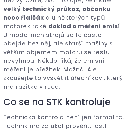
než vyrazíte, zkontrolujte, že máte
velký technický průkaz
,
občanku
nebo řidičák
a u některých typů
motorek také
doklad o měření emisí
.
U moderních strojů se to často
obejde bez něj, ale starší mašiny s
větším objemem motoru se testu
nevyhnou. Někdo říká, že emisní
měření je přežitek. Možná. Ale
zkoušejte to vysvětlit úředníkovi, který
má razítko v ruce.
Co se na STK kontroluje
Technická kontrola není jen formalita.
Technik má za úkol prověřit, jestli