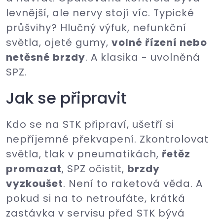
levnější, ale nervy stojí víc. Typické
průšvihy? Hlučný výfuk, nefunkční
světla, ojeté gumy,
volné řízení nebo
netěsné brzdy
. A klasika - uvolněná
SPZ.
Jak se připravit
Kdo se na STK připraví, ušetří si
nepříjemné překvapení. Zkontrolovat
světla, tlak v pneumatikách,
řetěz
promazat
, SPZ očistit,
brzdy
vyzkoušet
. Není to raketová věda. A
pokud si na to netroufáte, krátká
zastávka v servisu před STK bývá