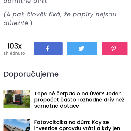
odmítne plnit.
(A pak člověk říká, že papíry nejsou
důležité
.)
103x
shlédnuto
Sdílet
Tweet
Pin It
Doporučujeme
Tepelné čerpadlo na úvěr? Jeden
propočet často rozhodne dřív než
samotná dotace
Fotovoltaika na dům: Kdy se
investice opravdu vrátí a kdy jen