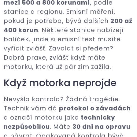
mezi 500 a 800 korunami
, podle
stanice a regionu. Emisní měření,
pokud je potřeba, bývá dalších
200 až
400 korun
. Některé stanice nabízejí
balíček, jinde si emisní test musíte
vyřídit zvlášť. Zavolat si předem?
Dobrá praxe, zvlášť když máte
motorku, která už pár zim zažila.
Když motorka neprojde
Nevyšla kontrola? Žádná tragédie.
Technik vám dá
protokol o závadách
a označí motorku jako
technicky
nezpůsobilou
. Máte
30 dní na opravu
a návrat. Opakovaná kontrola bývá