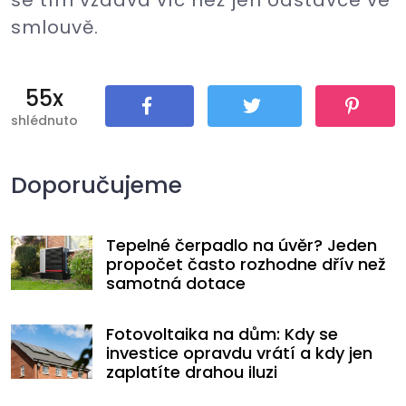
smlouvě.
55x
shlédnuto
Sdílet
Tweet
Pin It
Doporučujeme
Tepelné čerpadlo na úvěr? Jeden
propočet často rozhodne dřív než
samotná dotace
Fotovoltaika na dům: Kdy se
investice opravdu vrátí a kdy jen
zaplatíte drahou iluzi