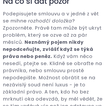
Na co si dát pozor
Podepisujete smlouvu a v jedné z vět
se mihne
rozhodčí doložka
?
Zpozorněte. Právě tam může být ukryt
problém, který se ozve až za pár
měsíců.
Neznámý pojem nikdy
nepodceňujte, zvlášť když se týká
práva nebo peněz.
Když vám něco
nesedí, ptejte se. Klidně se obraťte na
právníka, nebo smlouvu prostě
nepodepište. Možnost obrátit se na
nezávislý soud není luxus - je to
základní právo. A ten, kdo ho bez
mrknutí oka odevzdá, by měl vědět, že
se tím vzdává víc než jen odstavce ve