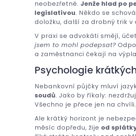
neobezřetné.
Jenže hlad po p
legislativou
. Někdo se schová 
doložku, další za drobný trik v 
V praxi se advokáti smějí, účet
jsem to mohl podepsat?
Odpo
a zaměstnanci čekají na výpla
Psychologie krátkýc
Nebankovní půjčky mluví jaz
soudů
. Jako by říkaly: nezdržu
Všechno je přece jen na chvíli.
Ale krátký horizont je nebezp
měsíc dopředu, žije
od splátk