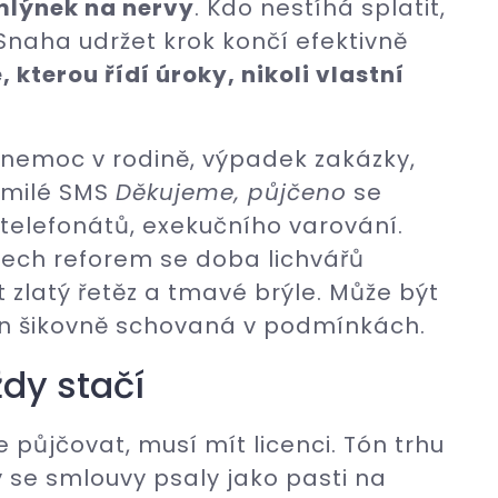
mlýnek na nervy
. Kdo nestíhá splatit,
. Snaha udržet krok končí efektivně
 kterou řídí úroky, nikoli vlastní
 nemoc v rodině, výpadek zakázky,
z milé SMS
Děkujeme, půjčeno
se
 telefonátů, exekučního varování.
letech reforem se doba lichvářů
t zlatý řetěz a tmavé brýle. Může být
jen šikovně schovaná v podmínkách.
ždy stačí
e půjčovat, musí mít licenci. Tón trhu
dy se smlouvy psaly jako pasti na