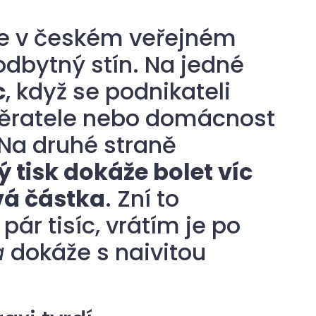
se v českém veřejném
odbytný stín. Na jedné
c
, když se podnikateli
běratele nebo domácnost
 Na druhé straně
 tisk dokáže bolet víc
vá částka
. Zní to
pár tisíc, vrátím je po
a
dokáže s naivitou