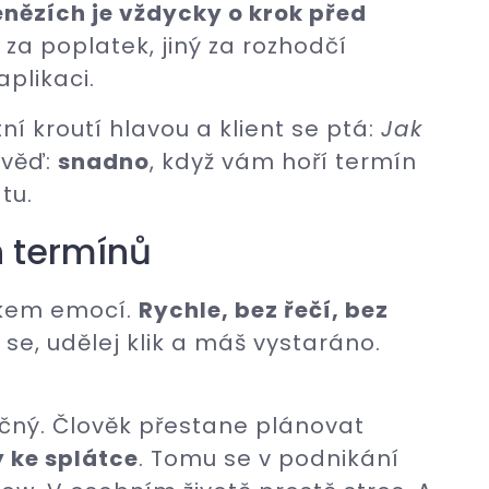
enězích je vždycky o krok před
za poplatek, jiný za rozhodčí
aplikaci.
ní kroutí hlavou a klient se ptá:
Jak
věď:
snadno
, když vám hoří termín
tu.
h termínů
ykem emocí.
Rychle, bez řečí, bez
j se, udělej klik a máš vystaráno.
ečný. Člověk přestane plánovat
y ke splátce
. Tomu se v podnikání