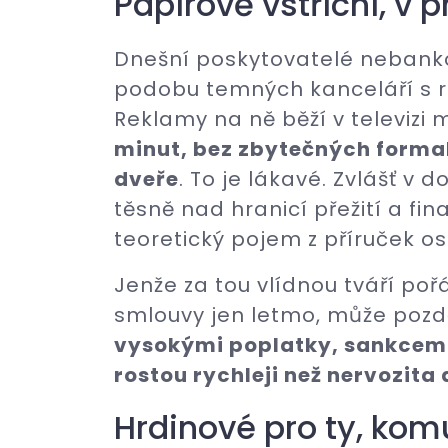
Papírově vstřícní, v p
Dnešní poskytovatelé nebank
podobu temných kanceláří s r
Reklamy na ně běží v televizi 
minut, bez zbytečných formali
dveře
. To je lákavé. Zvlášť v 
těsně nad hranicí přežití a fin
teoretický pojem z příruček os
Jenže za tou vlídnou tváří pořá
smlouvy jen letmo, může pozdě 
vysokými poplatky, sankcemi 
rostou rychleji než nervozita
Hrdinové pro ty, kom