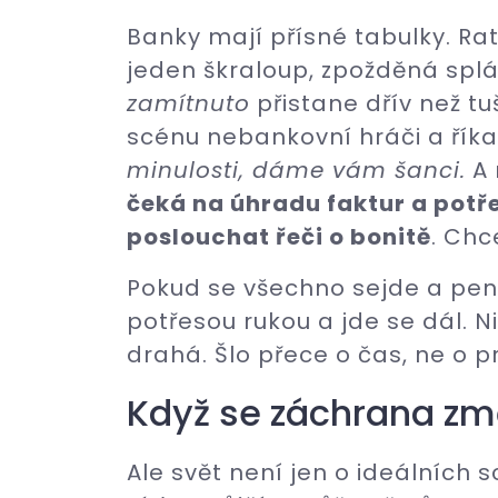
Banky mají přísné tabulky. Ratin
jeden škraloup, zpožděná spl
zamítnuto
přistane dřív než tu
scénu nebankovní hráči a říka
minulosti, dáme vám šanci.
A 
čeká na úhradu faktur a potř
poslouchat řeči o bonitě
. Chc
Pokud se všechno sejde a peníz
potřesou rukou a jde se dál. N
drahá. Šlo přece o čas, ne o p
Když se záchrana zm
Ale svět není jen o ideálních