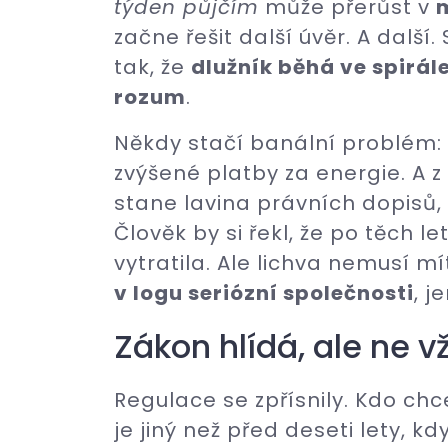
týden půjčím
může přerůst v
začne řešit další úvěr. A další
tak, že
dlužník běhá ve spirále,
rozum
.
Někdy stačí banální problém:
zvýšené platby za energie. A 
stane lavina právních dopisů,
Člověk by si řekl, že po těch 
vytratila. Ale lichva nemusí mí
v logu seriózní společnosti
, 
Zákon hlídá, ale ne v
Regulace se zpřísnily. Kdo chc
je jiný než před deseti lety, k