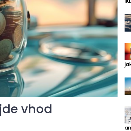
ilu
ja
ijde vhod
an