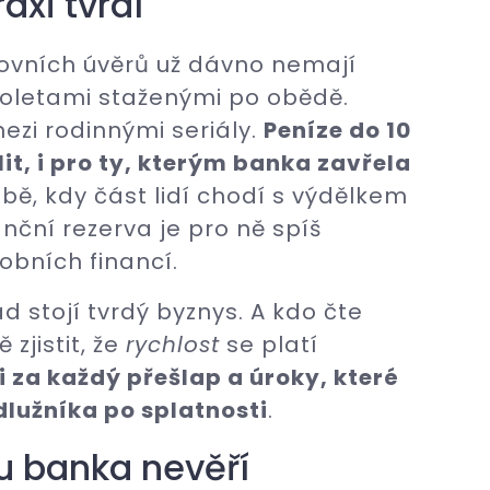
raxi tvrdí
ovních úvěrů už dávno nemají
oletami staženými po obědě.
mezi rodinnými seriály.
Peníze do 10
t, i pro ty, kterým banka zavřela
době, kdy část lidí chodí s výdělkem
anční rezerva je pro ně spíš
obních financí.
d stojí tvrdý byznys. A kdo čte
zjistit, že
rychlost
se platí
za každý přešlap a úroky, které
 dlužníka po splatnosti
.
u banka nevěří