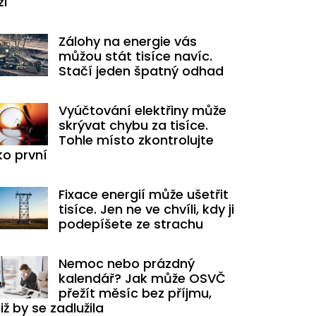
zi
Zálohy na energie vás
můžou stát tisíce navíc.
Stačí jeden špatný odhad
Vyúčtování elektřiny může
skrývat chybu za tisíce.
Tohle místo zkontrolujte
ko první
Fixace energií může ušetřit
tisíce. Jen ne ve chvíli, kdy ji
podepíšete ze strachu
Nemoc nebo prázdný
kalendář? Jak může OSVČ
přežít měsíc bez příjmu,
iž by se zadlužila