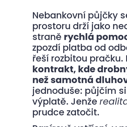
Nebankovní půjčky 
prostoru drží jako ne
straně
rychlá pomo
zpozdí platba od od
řeší rozbitou pračku.
kontrakt, kde drobný
než samotná dluho
jednoduše: půjčím si 
výplatě. Jenže
realit
prudce zatočit.