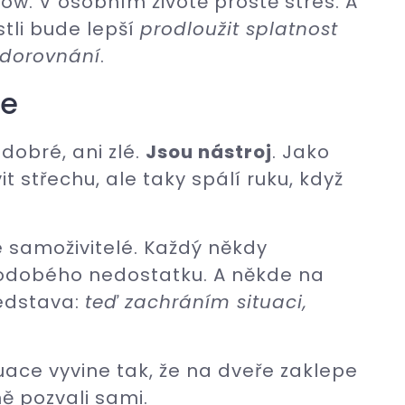
low. V osobním životě prostě stres. A
stli bude lepší
prodloužit splatnost
a dorovnání
.
ce
dobré, ani zlé.
Jsou nástroj
. Jako
 střechu, ale taky spálí ruku, když
če samoživitelé. Každý někdy
kodobého nedostatku. A někde na
edstava:
teď zachráním situaci,
tuace vyvine tak, že na dveře zaklepe
ně pozvali sami.