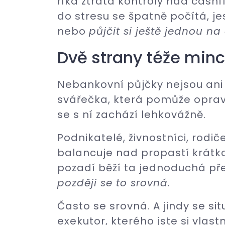
říká ztráta kontroly nad cashf
do stresu se špatně počítá, je
nebo
půjčit si ještě jednou n
Dvě strany téže min
Nebankovní půjčky nejsou ani 
svářečka, která pomůže opravit
se s ní zachází lehkovážně.
Podnikatelé, živnostníci, rodi
balancuje nad propastí krát
pozadí běží ta jednoduchá př
později se to srovná.
Často se srovná. A jindy se si
exekutor, kterého jste si vlast