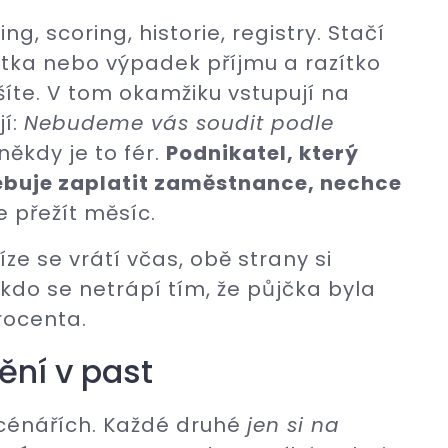
g, scoring, historie, registry. Stačí
átka nebo výpadek příjmu a razítko
šíte. V tom okamžiku vstupují na
jí:
Nebudeme vás soudit podle
někdy je to fér.
Podnikatel, který
ebuje zaplatit zaměstnance, nechce
e přežít měsíc.
e se vrátí včas, obě strany si
ikdo se netrápí tím, že půjčka byla
rocenta.
ění v past
 scénářích. Každé druhé
jen si na