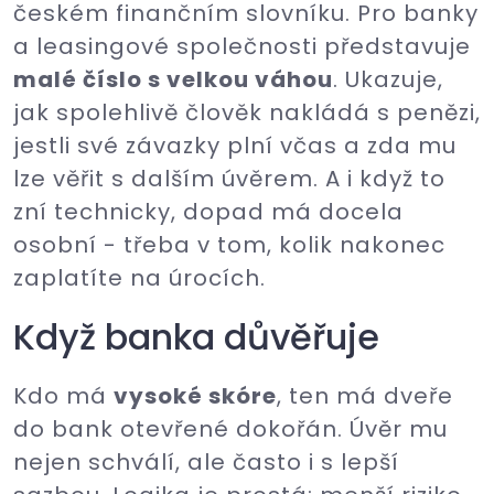
českém finančním slovníku. Pro banky
a leasingové společnosti představuje
malé číslo s velkou váhou
. Ukazuje,
jak spolehlivě člověk nakládá s penězi,
jestli své závazky plní včas a zda mu
lze věřit s dalším úvěrem. A i když to
zní technicky, dopad má docela
osobní - třeba v tom, kolik nakonec
zaplatíte na úrocích.
Když banka důvěřuje
Kdo má
vysoké skóre
, ten má dveře
do bank otevřené dokořán. Úvěr mu
nejen schválí, ale často i s lepší