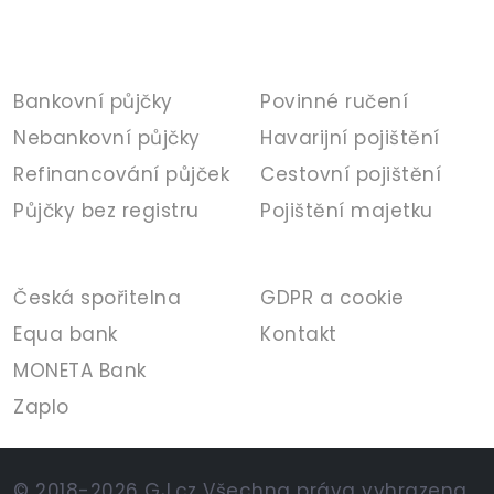
PŮJČKY
POJIŠTĚNÍ
Bankovní půjčky
Povinné ručení
Nebankovní půjčky
Havarijní pojištění
Refinancování půjček
Cestovní pojištění
Půjčky bez registru
Pojištění majetku
BANKA
INFORMACE
Česká spořitelna
GDPR a cookie
Equa bank
Kontakt
MONETA Bank
Zaplo
© 2018-2026 GJ.cz Všechna práva vyhrazena.