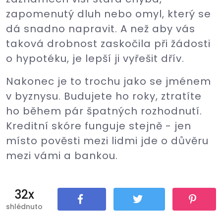
zapomenutý dluh nebo omyl, který se
dá snadno napravit. A než aby vás
taková drobnost zaskočila při žádosti
o hypotéku, je lepší ji vyřešit dřív.
Nakonec je to trochu jako se jménem
v byznysu. Budujete ho roky, ztratíte
ho během pár špatných rozhodnutí.
Kreditní skóre funguje stejně - jen
místo pověsti mezi lidmi jde o důvěru
mezi vámi a bankou.
32x
shlédnuto
Sdílet
Tweet
Pin It