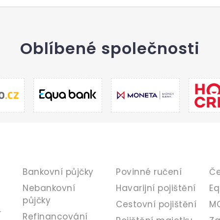
Oblíbené společnosti
PŮJČKY
POJIŠTĚNÍ
B
Bankovní půjčky
Povinné ručení
Če
Nebankovní
Havarijní pojištění
Eq
půjčky
Cestovní pojištění
MO
.
Refinancování