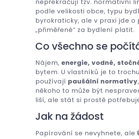
nepřekračují tzv. normativní l
podle velikosti obce, typu bydl
byrokraticky, ale v praxi jde o p
„přiměřené“ za bydlení platit.
Co všechno se počít
Nájem,
energie, vodné, stočn
bytem. U vlastníků je to troch
používají
paušální normativy
někoho to může být nespravedl
liší, ale stát si prostě potřeb
Jak na žádost
Papírování se nevyhnete, ale