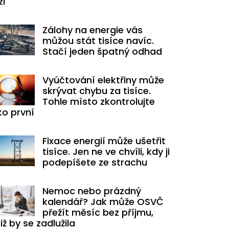
zi
Zálohy na energie vás
můžou stát tisíce navíc.
Stačí jeden špatný odhad
Vyúčtování elektřiny může
skrývat chybu za tisíce.
Tohle místo zkontrolujte
ko první
Fixace energií může ušetřit
tisíce. Jen ne ve chvíli, kdy ji
podepíšete ze strachu
Nemoc nebo prázdný
kalendář? Jak může OSVČ
přežít měsíc bez příjmu,
iž by se zadlužila