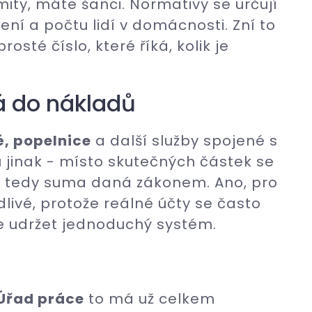
imity, máte šanci. Normativy se určují
ení a počtu lidí v domácnosti. Zní to
rosté číslo, které říká, kolik je
á do nákladů
é, popelnice
a další služby spojené s
u jinak - místo skutečných částek se
, tedy suma daná zákonem. Ano, pro
ivé, protože reálné účty se často
uje udržet jednoduchý systém.
Úřad práce
to má už celkem