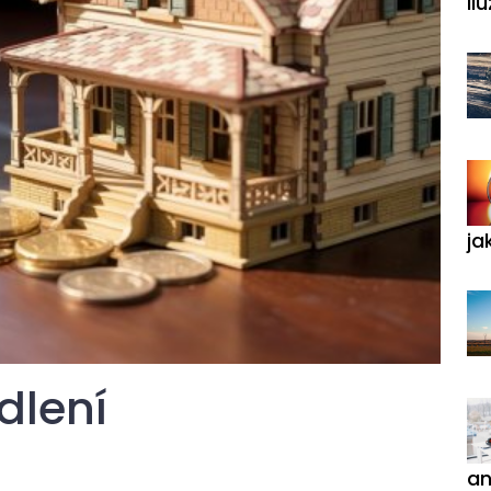
ilu
ja
dlení
an