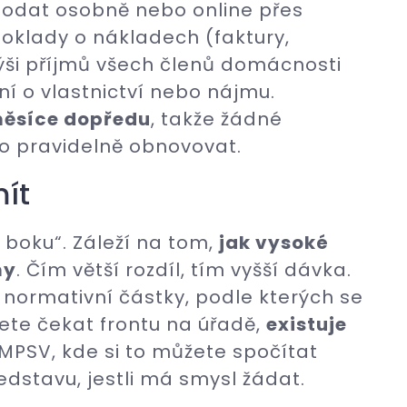
podat osobně nebo online přes
 doklady o nákladech (faktury,
ýši příjmů všech členů domácnosti
ení o vlastnictví nebo nájmu.
měsíce dopředu
, takže žádné
ho pravidelně obnovovat.
mít
boku“. Záleží na tom,
jak vysoké
my
. Čím větší rozdíl, tím vyšší dávka.
 normativní částky, podle kterých se
ete čekat frontu na úřadě,
existuje
PSV, kde si to můžete spočítat
edstavu, jestli má smysl žádat.