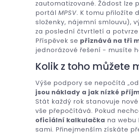
zautomatizované. Žádost lze 
portál
MPSV
. K tomu přiložíte
složenky, nájemní smlouvu), v
za poslední čtvrtletí a potvrz
Příspěvek se
přiznává na tři 
jednorázové řešení - musíte 
Kolik z toho můžete 
Výše podpory se nepočítá „od 
jsou náklady a jak nízké příj
Stát každý rok stanovuje nové
vše přepočítává. Pokud nechc
oficiální kalkulačka
na webu M
sami. Přinejmenším získáte př