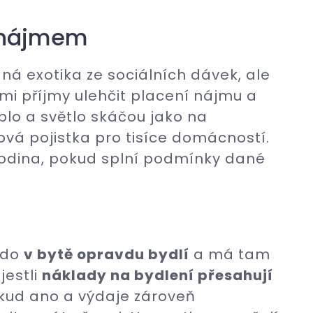
 nájmem
ná exotika ze sociálních dávek, ale
šími příjmy ulehčit placení nájmu a
eplo a světlo skáčou jako na
čová pojistka pro tisíce domácností.
rodina, pokud splní podmínky dané
kdo
v bytě opravdu bydlí
a má tam
jestli
náklady na bydlení přesahují
okud ano a výdaje zároveň