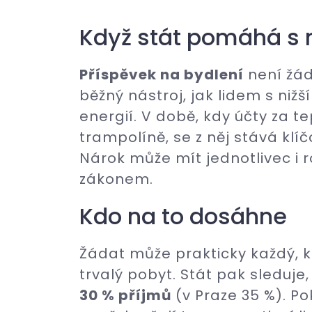
Když stát pomáhá s
Příspěvek na bydlení
není žád
běžný nástroj, jak lidem s niž
energií. V době, kdy účty za t
trampolíně, se z něj stává klí
Nárok může mít jednotlivec i 
zákonem.
Kdo na to dosáhne
Žádat může prakticky každý, 
trvalý pobyt. Stát pak sleduje, 
30 % příjmů
(v Praze 35 %). P