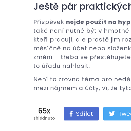
Ještě pár praktickýc
Příspěvek
nejde použít na hy
také není nutné být v hmotné 
kteří pracují, ale prostě jim 
měsíčně na účet nebo složenk
změní – třeba se přestěhujete
to úřadu nahlásit.
Není to zrovna téma pro neděl
mezi nájmem a účty, ví, že tyt
65x
Sdílet
Twe
shlédnuto