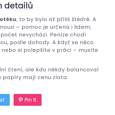
h detailů
potéku
, to by bylo až příliš štědré. A
nouzi – pomoc je určena i lidem,
rozpočet nevychází. Peníze chodí
ou, podle dohody. A když se něco
 nebo si polepšíte v práci – musíte
ní čtení, ale kdo někdy balancoval
o papíry mají cenu zlata.
et
Pin It