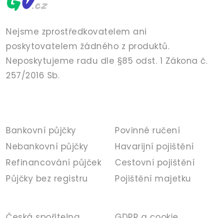
Nejsme zprostředkovatelem ani
poskytovatelem žádného z produktů.
Neposkytujeme radu dle §85 odst. 1 Zákona č.
257/2016 Sb.
PŮJČKY
POJIŠTĚNÍ
Bankovní půjčky
Povinné ručení
Nebankovní půjčky
Havarijní pojištění
Refinancování půjček
Cestovní pojištění
Půjčky bez registru
Pojištění majetku
BANKA
INFORMACE
Česká spořitelna
GDPR a cookie