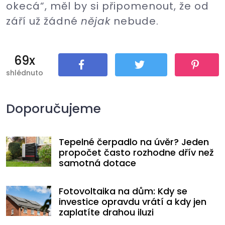
okecá“, měl by si připomenout, že od
září už žádné
nějak
nebude.
69x
shlédnuto
Sdílet
Tweet
Pin It
Doporučujeme
Tepelné čerpadlo na úvěr? Jeden
propočet často rozhodne dřív než
samotná dotace
Fotovoltaika na dům: Kdy se
investice opravdu vrátí a kdy jen
zaplatíte drahou iluzi