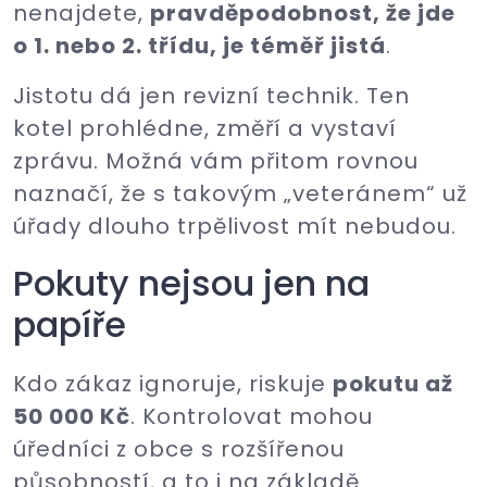
nenajdete,
pravděpodobnost, že jde
o 1. nebo 2. třídu, je téměř jistá
.
Jistotu dá jen revizní technik. Ten
kotel prohlédne, změří a vystaví
zprávu. Možná vám přitom rovnou
naznačí, že s takovým „veteránem“ už
úřady dlouho trpělivost mít nebudou.
Pokuty nejsou jen na
papíře
Kdo zákaz ignoruje, riskuje
pokutu až
50 000 Kč
. Kontrolovat mohou
úředníci z obce s rozšířenou
působností, a to i na základě