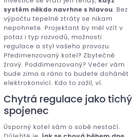
Investice se vrátí jen tehdy,
když
systém někdo navrhne s hlavou
. Bez
výpočtu tepelné ztráty se nikam
nepohnete. Projektant by měl vzít v
potaz i typ rozvodů, možnosti
regulace a styl vašeho provozu.
Předimenzovaný kotel? Zbytečně
žravý. Poddimenzovaný? Večer vám
bude zima a ráno to budete dohánět
elektrokonvicí. Kdo to zažil, ví.
Chytrá regulace jako tichý
spojenec
Úsporný kotel sám o sobě nestačí.
Důležité je,
jak se chová během dne
.