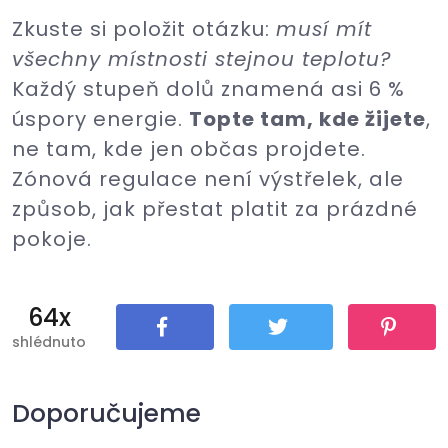
Zkuste si položit otázku:
musí mít
všechny místnosti stejnou teplotu?
Každý stupeň dolů znamená asi 6 %
úspory energie.
Topte tam, kde žijete
,
ne tam, kde jen občas projdete.
Zónová regulace není výstřelek, ale
způsob, jak přestat platit za prázdné
pokoje.
64x
shlédnuto
Sdílet
Tweet
Pin It
Doporučujeme