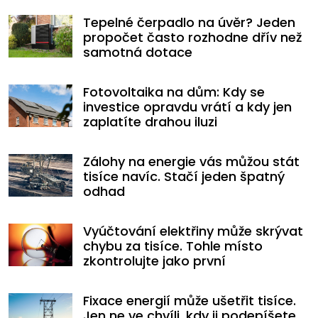
Tepelné čerpadlo na úvěr? Jeden
propočet často rozhodne dřív než
samotná dotace
Fotovoltaika na dům: Kdy se
investice opravdu vrátí a kdy jen
zaplatíte drahou iluzi
Zálohy na energie vás můžou stát
tisíce navíc. Stačí jeden špatný
odhad
Vyúčtování elektřiny může skrývat
chybu za tisíce. Tohle místo
zkontrolujte jako první
Fixace energií může ušetřit tisíce.
Jen ne ve chvíli, kdy ji podepíšete