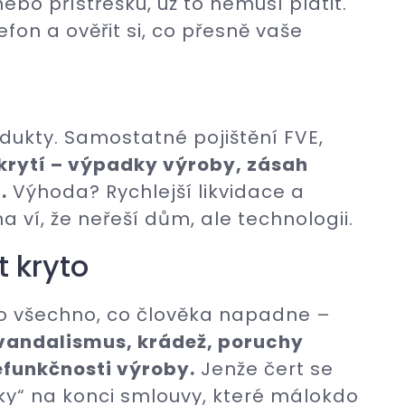
bo přístřešku, už to nemusí platit.
efon a ověřit si, co přesně vaše
odukty. Samostatné pojištění FVE,
 krytí – výpadky výroby, zásah
.
Výhoda? Rychlejší likvidace a
 ví, že neřeší dům, ale technologii.
 kryto
ro všechno, co člověka napadne –
, vandalismus, krádež, poruchy
nefunkčnosti výroby.
Jenže čert se
ky“ na konci smlouvy, které málokdo