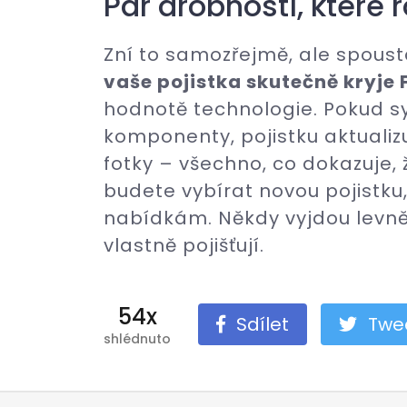
Pár drobností, které 
Zní to samozřejmě, ale spoust
vaše pojistka skutečně kryje 
hodnotě technologie. Pokud s
komponenty, pojistku aktualizuj
fotky – všechno, co dokazuje, 
budete vybírat novou pojistku
nabídkám. Někdy vyjdou levněj
vlastně pojišťují.
54x
Sdílet
Twe
shlédnuto