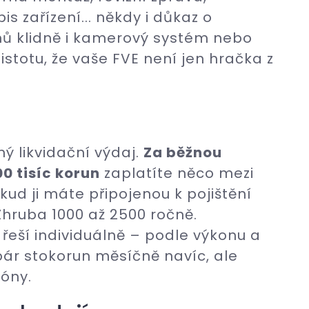
s zařízení... někdy i důkaz o
mů klidně i kamerový systém nebo
istotu, že vaše FVE není jen hračka z
ný likvidační výdaj.
Za běžnou
0 tisíc korun
zaplatíte něco mezi
ud ji máte připojenou k pojištění
hruba 1000 až 2500 ročně.
 řeší individuálně – podle výkonu a
pár stokorun měsíčně navíc, ale
óny.