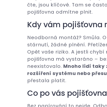
čte, jsou klíčové. Tam se čas
pojišťovna odmítne plnit.
Kdy vám pojišťovna 
Neodborná montáž? Smůla. Op
stárnutí, žádné plnění. Přetíže
Opět vaše riziko. A jestli chy
pojišťovna má vystaráno – bez
neexistovalo.
Mnoho lidí taky
rozšíření systému nebo přesu
přestala platit.
Co po vás pojišťovn
Bez papírování to nejde. Odbo