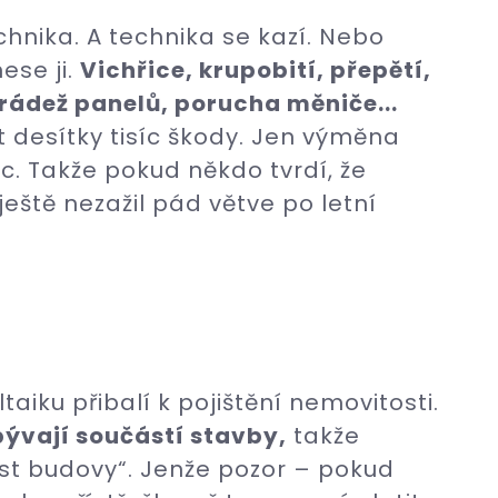
chnika. A technika se kazí. Nebo
ese ji.
Vichřice, krupobití, přepětí,
rádež panelů, porucha měniče...
desítky tisíc škody. Jen výměna
síc. Takže pokud někdo tvrdí, že
 ještě nezažil pád větve po letní
aiku přibalí k pojištění nemovitosti.
bývají součástí stavby,
takže
ást budovy“. Jenže pozor – pokud