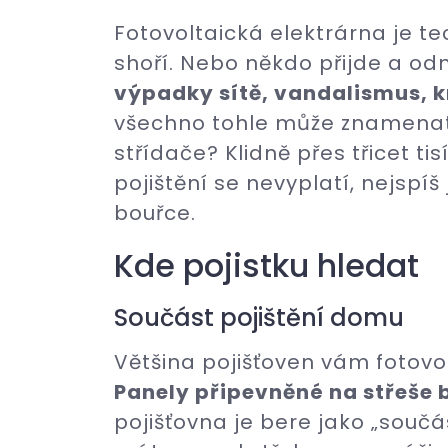
Fotovoltaická elektrárna je te
shoří. Nebo někdo přijde a odn
výpadky sítě, vandalismus, k
všechno tohle může znamenat 
střídače? Klidně přes třicet ti
pojištění se nevyplatí, nejspíš
bouřce.
Kde pojistku hledat
Součást pojištění domu
Většina pojišťoven vám fotovolt
Panely připevněné na střeše 
pojišťovna je bere jako „souč