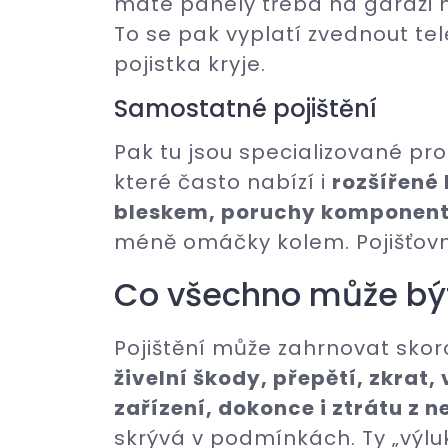
máte panely třeba na garáži ne
To se pak vyplatí zvednout tel
pojistka kryje.
Samostatné pojištění
Pak tu jsou specializované pr
které často nabízí i
rozšířené
bleskem, poruchy komponent
méně omáčky kolem. Pojišťovna
Co všechno může být
Pojištění může zahrnovat sko
živelní škody, přepětí, zkrat
zařízení, dokonce i ztrátu z 
skrývá v podmínkách. Ty „výlu