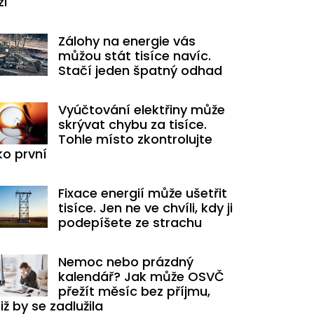
zi
Zálohy na energie vás
můžou stát tisíce navíc.
Stačí jeden špatný odhad
Vyúčtování elektřiny může
skrývat chybu za tisíce.
Tohle místo zkontrolujte
ko první
Fixace energií může ušetřit
tisíce. Jen ne ve chvíli, kdy ji
podepíšete ze strachu
Nemoc nebo prázdný
kalendář? Jak může OSVČ
přežít měsíc bez příjmu,
iž by se zadlužila