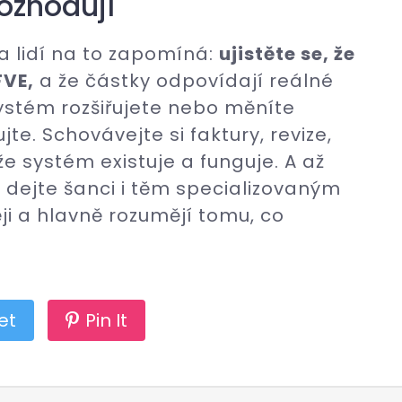
rozhodují
a lidí na to zapomíná:
ujistěte se, že
FVE,
a že částky odpovídají reálné
ystém rozšiřujete nebo měníte
te. Schovávejte si faktury, revize,
že systém existuje a funguje. A až
, dejte šanci i těm specializovaným
i a hlavně rozumějí tomu, co
et
Pin It