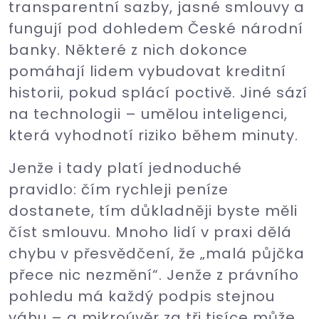
transparentní sazby, jasné smlouvy a
fungují pod dohledem České národní
banky. Některé z nich dokonce
pomáhají lidem vybudovat kreditní
historii, pokud splácí poctivě. Jiné sází
na technologii – umělou inteligenci,
která vyhodnotí riziko během minuty.
Jenže i tady platí jednoduché
pravidlo: čím rychleji peníze
dostanete, tím důkladněji byste měli
číst smlouvu. Mnoho lidí v praxi dělá
chybu v přesvědčení, že „malá půjčka
přece nic nezmění“. Jenže z právního
pohledu má každý podpis stejnou
váhu – a mikroúvěr za tři tisíce může