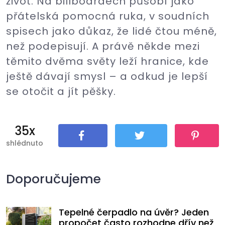
život. Na billboardech působí jako
přátelská pomocná ruka, v soudních
spisech jako důkaz, že lidé čtou méně,
než podepisují. A právě někde mezi
těmito dvěma světy leží hranice, kde
ještě dávají smysl – a odkud je lepší
se otočit a jít pěšky.
35x
shlédnuto
Sdílet
Tweet
Pin It
Doporučujeme
Tepelné čerpadlo na úvěr? Jeden
propočet často rozhodne dřív než