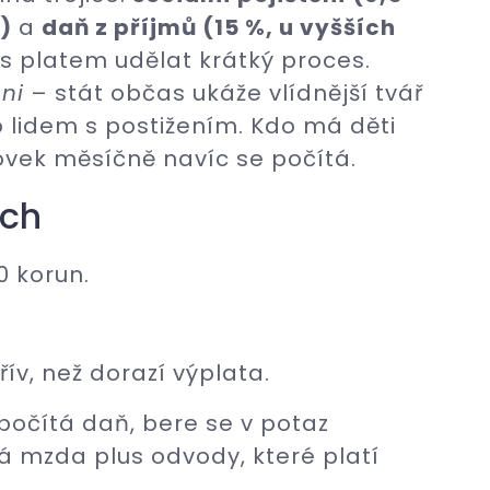
)
a
daň z příjmů (15 %, u vyšších
e s platem udělat krátký proces.
ni
– stát občas ukáže vlídnější tvář
 lidem s postižením. Kdo má děti
tovek měsíčně navíc se počítá.
ech
 korun.
dřív, než dorazí výplata.
 počítá daň, bere se v potaz
á mzda plus odvody, které platí