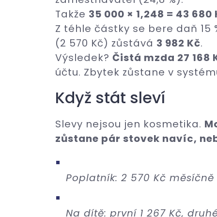
Takže
35 000 × 1,248 = 43 680 
Z téhle částky se bere daň 15
(2 570 Kč) zůstává
3 982 Kč
.
Výsledek?
Čistá mzda 27 168 
účtu. Zbytek zůstane v systém
Když stát sleví
Slevy nejsou jen kosmetika.
Mo
zůstane pár stovek navíc, ne
Poplatník: 2 570 Kč měsíčně
Na dítě: první 1 267 Kč, druhé 