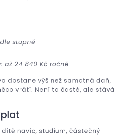
odle stupně
: až 24 840 Kč ročně
eva dostane výš než samotná daň,
něco vrátí. Není to časté, ale stává
ýplat
 dítě navíc, studium, částečný