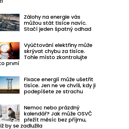
zi
Zálohy na energie vás
můžou stát tisíce navíc.
Stačí jeden špatný odhad
Vyúčtování elektřiny může
skrývat chybu za tisíce.
Tohle místo zkontrolujte
ko první
Fixace energií může ušetřit
tisíce. Jen ne ve chvíli, kdy ji
podepíšete ze strachu
Nemoc nebo prázdný
kalendář? Jak může OSVČ
přežít měsíc bez příjmu,
iž by se zadlužila