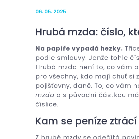
06. 05. 2025
Hrubá mzda: číslo, k
Na papíře vypadá hezky.
Třice
podle smlouvy. Jenže tohle čís
Hrubá mzda není to, co vám př
pro všechny, kdo mají chuť si z
pojišťovny, daně. To, co vám 
mzda
a s původní částkou má 
číslice.
Kam se peníze ztrácí
Z hrubé mzdy se odečítá povin