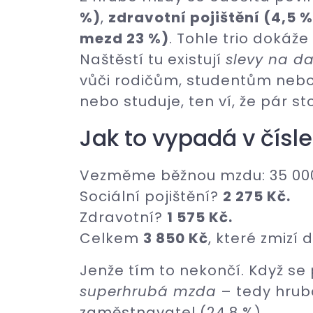
%)
,
zdravotní pojištění (4,5 %
mezd 23 %)
. Tohle trio dokáž
Naštěstí tu existují
slevy na da
vůči rodičům, studentům nebo
nebo studuje, ten ví, že pár s
Jak to vypadá v čísl
Vezměme běžnou mzdu: 35 000
Sociální pojištění?
2 275 Kč.
Zdravotní?
1 575 Kč.
Celkem
3 850 Kč
, které zmizí 
Jenže tím to nekončí. Když se
superhrubá mzda
– tedy hrub
zaměstnavatel (24,8 %).