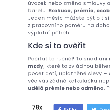
úvazek nebo změna smlouvy a 
barelu.
Exekuce, prémie, osob
Jeden měsíc můžete být o tisíc
z pracovního poměru na dohodu
výplatní příběh.
Kde si to ověřit
Počítat to ručně? To snad ani 
mzdy
, které to zvládnou běh
počet dětí, uplatněné slevy –
věc vás žádná kalkulačka nepř
udělá prémie nebo odměna
. 
78x
Sdílet
Twe