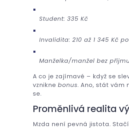
Student: 335 Kč
Invalidita: 210 až 1 345 Kč p
Manželka/manžel bez příjmu
A co je zajímavé – když se sl
vznikne
bonus
. Ano, stát vám 
se.
Proměnlivá realita v
Mzda není pevná jistota. Stačí