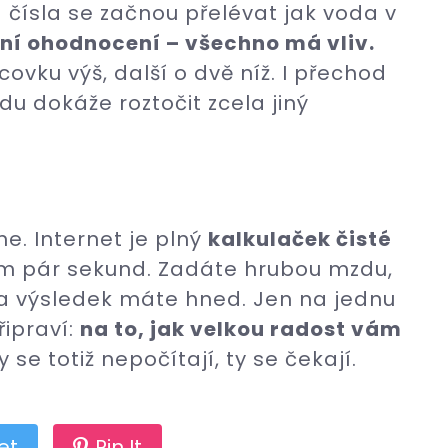
čísla se začnou přelévat jak voda v
ní ohodnocení – všechno má vliv.
ovku výš, další o dvě níž. I přechod
 dokáže roztočit zcela jiný
ne. Internet je plný
kalkulaček čisté
em pár sekund. Zadáte hrubou mzdu,
 a výsledek máte hned. Jen na jednu
ipraví:
na to, jak velkou radost vám
Ty se totiž nepočítají, ty se čekají.
et
Pin It