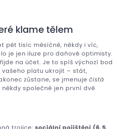
teré klame tělem
t pět tisíc měsíčně, někdy i víc,
lo je jen iluze pro daňové optimisty.
ijde na účet. Je to spíš výchozí bod
 vašeho platu ukrojit – stát,
nakonec zůstane, se jmenuje
čistá
někdy společné jen první dvě
ná trojice:
sociální pojištění (6,5