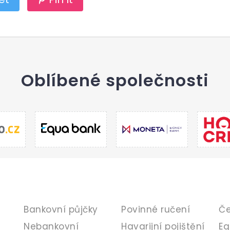
Oblíbené společnosti
PŮJČKY
POJIŠTĚNÍ
B
Bankovní půjčky
Povinné ručení
Če
Nebankovní
Havarijní pojištění
Eq