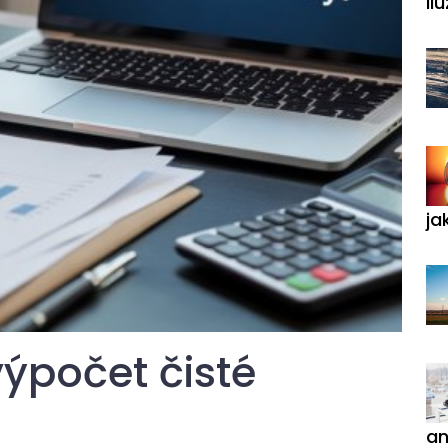
ilu
ja
ýpočet čisté
an