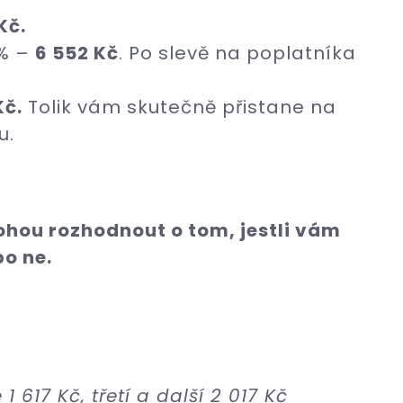
Kč.
 % –
6 552 Kč
. Po slevě na poplatníka
Kč.
Tolik vám skutečně přistane na
u.
hou rozhodnout o tom, jestli vám
bo ne.
1 617 Kč, třetí a další 2 017 Kč