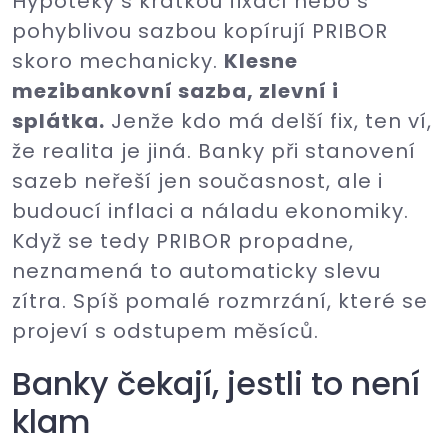
Hypotéky s krátkou fixací nebo s
pohyblivou sazbou kopírují PRIBOR
skoro mechanicky.
Klesne
mezibankovní sazba, zlevní i
splátka.
Jenže kdo má delší fix, ten ví,
že realita je jiná. Banky při stanovení
sazeb neřeší jen současnost, ale i
budoucí inflaci a náladu ekonomiky.
Když se tedy PRIBOR propadne,
neznamená to automaticky slevu
zítra. Spíš pomalé rozmrzání, které se
projeví s odstupem měsíců.
Banky čekají, jestli to není
klam