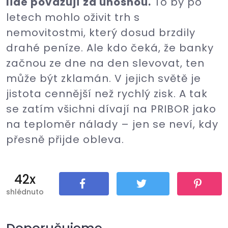
lidé považují za únosnou.
To by po
letech mohlo oživit trh s
nemovitostmi, který dosud brzdily
drahé peníze. Ale kdo čeká, že banky
začnou ze dne na den slevovat, ten
může být zklamán. V jejich světě je
jistota cennější než rychlý zisk. A tak
se zatím všichni dívají na PRIBOR jako
na teploměr nálady – jen se neví, kdy
přesně přijde obleva.
42x
shlédnuto
Sdílet
Tweet
Pin It