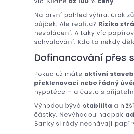
víc. Klidně
až 100 % ceny
.
Na první pohled výhra: úrok 
půjček. Ale realita?
Riziko ztr
nesplácení. A taky víc papírov
schvalování. Kdo to někdy děla
Dofinancování přes s
Pokud už máte
aktivní staveb
překlenovací nebo řádný úvě
hypotéce – a často s přijate
Výhodou bývá
stabilita
a nižš
částky. Nevýhodou naopak
ad
Banky si rády nechávají papír