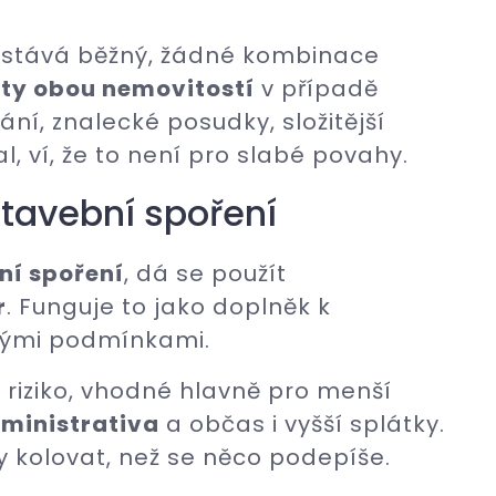
zůstává běžný, žádné kombinace
áty obou nemovitostí
v případě
ání, znalecké posudky, složitější
l, ví, že to není pro slabé povahy.
tavební spoření
ní spoření
, dá se použít
r
. Funguje to jako doplněk k
lnými podmínkami.
í riziko, vhodné hlavně pro menší
ministrativa
a občas i vyšší splátky.
y kolovat, než se něco podepíše.