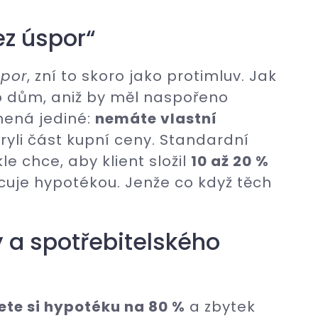
ez úspor“
spor
, zní to skoro jako protimluv. Jak
o dům, aniž by měl naspořeno
mená jediné:
nemáte vlastní
kryli část kupní ceny. Standardní
e chce, aby klient složil
10 až 20 %
ncuje hypotékou. Jenže co když těch
a spotřebitelského
te si hypotéku na 80 %
a zbytek