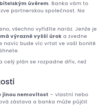
ebitelským úvěrem
. Banka vám to
pozve partnerskou společnost. Na
o, všechno vyřídíte naráz. Jenže je
 má výrazně vyšší úrok
a zvedne
 navíc bude víc vrtat ve vaší bonitě
táhnete.
a celý plán se rozpadne dřív, než
osti
e jinou nemovitost
– vlastní nebo
lková zástava a banka může půjčit