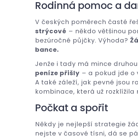
Rodinná pomoc a da
V českých poměrech časté ře
strýcové
– někdo většinou po
bezúročné půjčky. Výhoda?
Žá
bance.
Jenže i tady má mince druhou 
peníze přišly
– a pokud jde o v
A také záleží, jak pevné jsou r
kombinace, která už rozklížila
Počkat a spořit
Někdy je nejlepší strategie žá
nejste v časové tísni, dá se pá