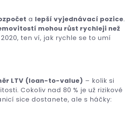
rozpočet
a
lepší vyjednávací pozice
.
emovitostí mohou růst rychleji než
 2020, ten ví, jak rychle se to umí
ěr LTV (loan-to-value)
– kolik si
osti. Cokoliv nad 80 % je už rizikové
nicí sice dostanete, ale s háčky: