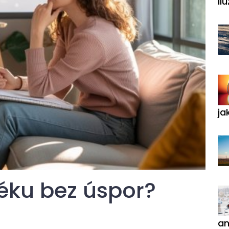
ilu
ja
téku bez úspor?
an