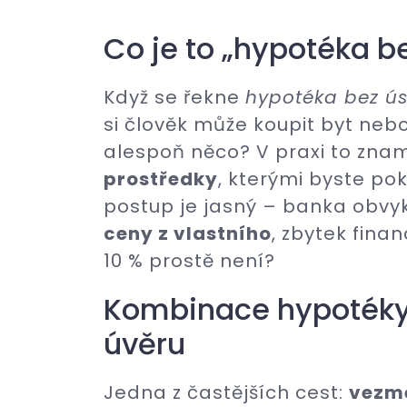
Co je to „hypotéka b
Když se řekne
hypotéka bez ú
si člověk může koupit byt neb
alespoň něco? V praxi to zna
prostředky
, kterými byste po
postup je jasný – banka obvykl
ceny z vlastního
, zbytek fina
10 % prostě není?
Kombinace hypotéky 
úvěru
Jedna z častějších cest:
vezme