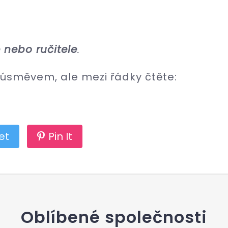
 nebo ručitele
.
úsměvem, ale mezi řádky čtěte:
et
Pin It
Oblíbené společnosti