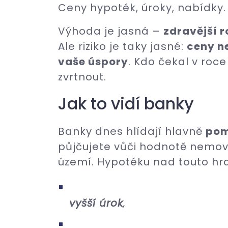
Ceny hypoték, úroky, nabídky.
Výhoda je jasná –
zdravější 
Ale riziko je taky jasné:
ceny n
vaše úspory
. Kdo čekal v roce
zvrtnout.
Jak to vidí banky
Banky dnes hlídají hlavně
pom
půjčujete vůči hodnotě nemovit
území. Hypotéku nad touto hra
vyšší úrok
,