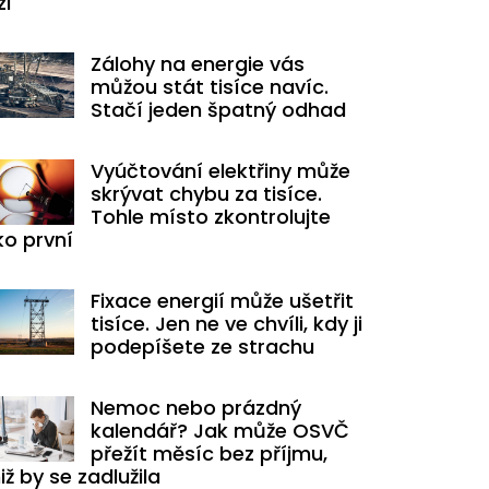
zi
Zálohy na energie vás
můžou stát tisíce navíc.
Stačí jeden špatný odhad
Vyúčtování elektřiny může
skrývat chybu za tisíce.
Tohle místo zkontrolujte
ko první
Fixace energií může ušetřit
tisíce. Jen ne ve chvíli, kdy ji
podepíšete ze strachu
Nemoc nebo prázdný
kalendář? Jak může OSVČ
přežít měsíc bez příjmu,
iž by se zadlužila