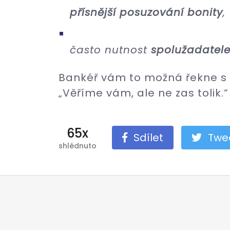
přísnější posuzování bonity
,
často nutnost
spolužadatele
Bankéř vám to možná řekne s 
„Věříme vám, ale ne zas tolik.“
65x
Sdílet
Twe
shlédnuto