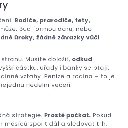
ry
šení.
Rodiče, prarodiče, tety,
může. Buď formou daru, nebo
dné úroky, žádné závazky vůči
stranu. Musíte doložit,
odkud
yšší částku, úřady i banky se ptají.
odinné vztahy. Peníze a rodina – to je
 nejednu nedělní večeři.
dná strategie.
Prostě počkat.
Pokud
r měsíců spořit dál a sledovat trh.