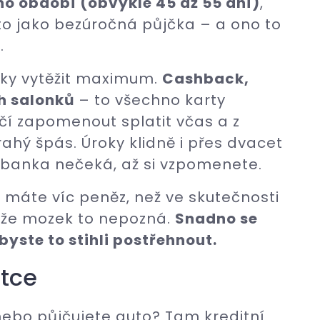
ého období (obvykle 45 až 55 dní)
,
 to jako bezúročná půjčka – a ono to
.
tky vytěžit maximum.
Cashback,
ch salonků
– to všechno karty
ačí zapomenout splatit včas a z
ahý špás. Úroky klidně i přes dvacet
i banka nečeká, až si vzpomenete.
e máte víc peněz, než ve skutečnosti
nže mozek to nepozná.
Snadno se
yste to stihli postřehnout.
itce
nebo půjčujete auto? Tam kreditní