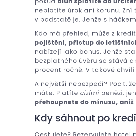
pokud
dluh splatíte do určit
neplatíte úrok ani korunu. Zní
v podstatě je. Jenže s háčkem
Kdo má přehled, může z kredi
pojištění, přístup do letištní
nabízejí jako bonus. Jenže st
bezplatného úvěru se stává dr
procent ročně. V takové chvíl
A největší nebezpečí? Pocit, ž
máte. Platíte
cizími
penězi, je
přehoupnete do mínusu, aniž b
Kdy sáhnout po kred
Cestujete? Rezervujete hotel 