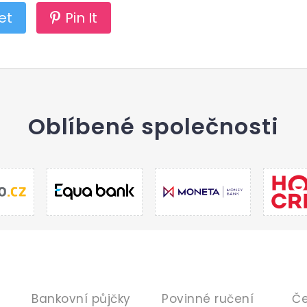
et
Pin It
Oblíbené společnosti
PŮJČKY
POJIŠTĚNÍ
B
Bankovní půjčky
Povinné ručení
Če