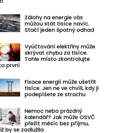
zi
Zálohy na energie vás
můžou stát tisíce navíc.
Stačí jeden špatný odhad
Vyúčtování elektřiny může
skrývat chybu za tisíce.
Tohle místo zkontrolujte
ko první
Fixace energií může ušetřit
tisíce. Jen ne ve chvíli, kdy ji
podepíšete ze strachu
Nemoc nebo prázdný
kalendář? Jak může OSVČ
přežít měsíc bez příjmu,
iž by se zadlužila