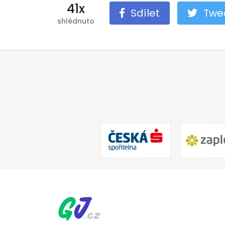
41x
Sdílet
Twe
shlédnuto