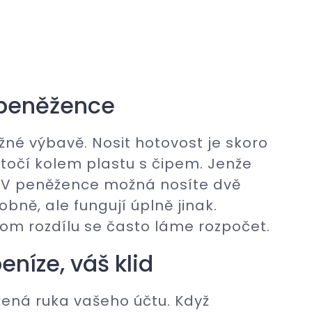
 peněžence
žné výbavě. Nosit hotovost je skoro
točí kolem plastu s čipem. Jenže
h. V peněžence možná nosíte dvě
obně, ale fungují úplně jinak.
 tom rozdílu se často láme rozpočet.
eníze, váš klid
žená ruka vašeho účtu. Když