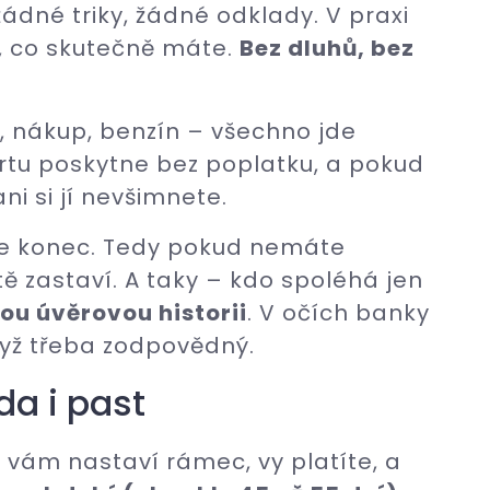
žádné triky, žádné odklady. V praxi
o, co skutečně máte.
Bez dluhů, bez
a, nákup, benzín – všechno jde
rtu poskytne bez poplatku, a pokud
ni si jí nevšimnete.
 je konec. Tedy pokud nemáte
ě zastaví. A taky – kdo spoléhá jen
ou úvěrovou historii
. V očích banky
dyž třeba zodpovědný.
da i past
 vám nastaví rámec, vy platíte, a