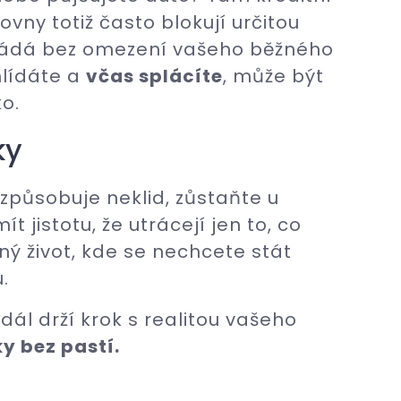
čovny totiž často blokují určitou
zvládá bez omezení vašeho běžného
hlídáte a
včas splácíte
, může být
ko.
ky
způsobuje neklid, zůstaňte u
ít jistotu, že utrácejí jen to, co
ný život, kde se nechcete stát
.
dál drží krok s realitou vašeho
ky bez pastí.