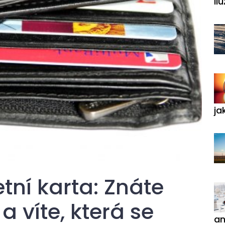
ilu
ja
etní karta: Znáte
a víte, která se
an