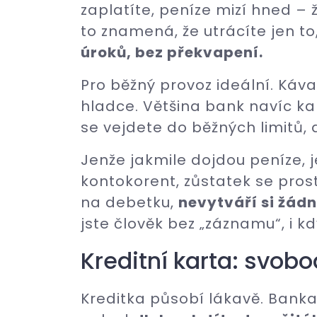
zaplatíte, peníze mizí hned – 
to znamená, že utrácíte jen t
úroků, bez překvapení.
Pro běžný provoz ideální. Káv
hladce. Většina bank navíc ka
se vejdete do běžných limitů, a
Jenže jakmile dojdou peníze,
kontokorent, zůstatek se prost
na debetku,
nevytváří si žádn
jste člověk bez „záznamu“, i k
Kreditní karta: svobo
Kreditka působí lákavě. Banka