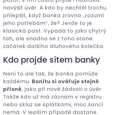
pozor, s tím často přijde i nabídka
navýšit úvěr. A kdo by nechtěl trochu
přilepšit, když banka zrovna „rozumí
jeho potřebám“, že? Jenže to je
klasická past. Vypadá to jako chytrý
tah, ale snadno se z toho stane
začátek dalšího dluhového kolečka.
Kdo projde sítem banky
Není to ale tak, že banka pomůže
každému.
Bonitu si ověřuje stejně
přísně
, jako při nové žádosti o úvěr.
Takže kdo už má záznam v registru
nebo skluz se splátkami, moc šancí
nemá. V lepším případě dostane