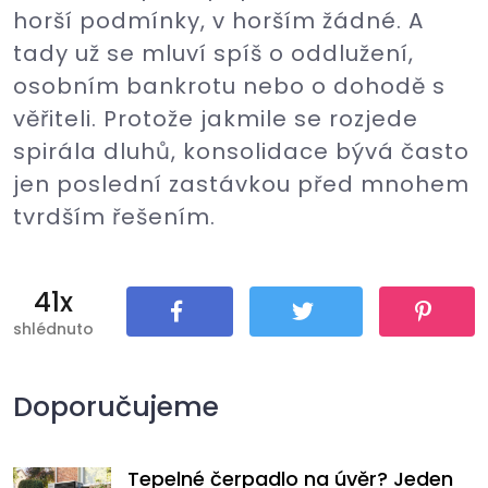
horší podmínky, v horším žádné. A
tady už se mluví spíš o oddlužení,
osobním bankrotu nebo o dohodě s
věřiteli. Protože jakmile se rozjede
spirála dluhů, konsolidace bývá často
jen poslední zastávkou před mnohem
tvrdším řešením.
41x
shlédnuto
Sdílet
Tweet
Pin It
Doporučujeme
Tepelné čerpadlo na úvěr? Jeden