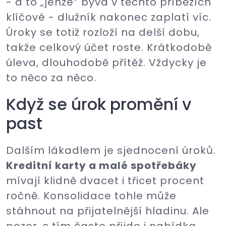
- a to „jenže“ bývá v těchto příbězích
klíčové - dlužník nakonec zaplatí víc.
Úroky se totiž rozloží na delší dobu,
takže celkový účet roste. Krátkodobě
úleva, dlouhodobě přítěž. Vždycky je
to něco za něco.
Když se úrok promění v
past
Dalším lákadlem je sjednocení úroků.
Kreditní karty a malé spotřebáky
mívají klidně dvacet i třicet procent
ročně. Konsolidace tohle může
stáhnout na přijatelnější hladinu. Ale