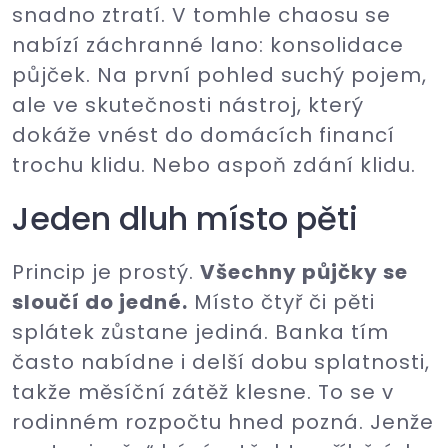
snadno ztratí. V tomhle chaosu se
nabízí záchranné lano: konsolidace
půjček. Na první pohled suchý pojem,
ale ve skutečnosti nástroj, který
dokáže vnést do domácích financí
trochu klidu. Nebo aspoň zdání klidu.
Jeden dluh místo pěti
Princip je prostý.
Všechny půjčky se
sloučí do jedné.
Místo čtyř či pěti
splátek zůstane jediná. Banka tím
často nabídne i delší dobu splatnosti,
takže měsíční zátěž klesne. To se v
rodinném rozpočtu hned pozná. Jenže