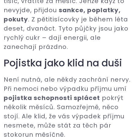
tisíc, vrátíte za měsíc. Jenže když to
nevyjde, přijdou
sankce, poplatky,
pokuty
. Z pětitisícovky je během léta
deset, dvanáct. Tyto půjčky jsou jako
rychlý cukr – dají energii, ale
zanechají prázdno.
Pojistka jako klid na duši
Není nutná, ale někdy zachrání nervy.
Při nemoci nebo výpadku příjmu umí
pojistka schopnosti splácet
pokrýt
několik měsíců. Samozřejmě, něco
stojí. Ale klid, že vás výpadek příjmu
nesmete, může stát za těch pár
stokorun měsíčně.