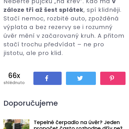
Neberte půjčku „na krev“. Kdo má
v
záloze tři až šest splátek
, spí klidněji.
Stačí nemoc, rozbité auto, zpožděná
výplata a bez rezervy se i rozumný
úvěr mění v začarovaný kruh. A přitom
stačí trochu předvídat – ne pro
jistotu, ale pro klid.
66x
shlédnuto
Sdílet
Tweet
Pin It
Doporučujeme
Tepelné čerpadlo na úvěr? Jeden
propočet často rozhodne dřív než