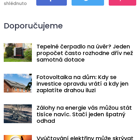
shlédnuto
Sdílet
Tweet
Pin It
Doporučujeme
Tepelné čerpadlo na úvěr? Jeden
propočet často rozhodne dřív než
samotná dotace
Fotovoltaika na dům: Kdy se
investice opravdu vrátí a kdy jen
zaplatíte drahou iluzi
Zálohy na energie vás můžou stát
tisíce navíc. Stačí jeden špatný
odhad
Vyúčtování elektřiny může skrývat