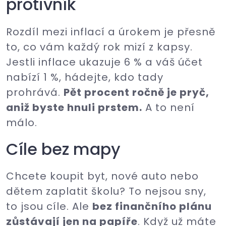
protivník
Rozdíl mezi inflací a úrokem je přesně
to, co vám každý rok mizí z kapsy.
Jestli inflace ukazuje 6 % a váš účet
nabízí 1 %, hádejte, kdo tady
prohrává.
Pět procent ročně je pryč,
aniž byste hnuli prstem.
A to není
málo.
Cíle bez mapy
Chcete koupit byt, nové auto nebo
dětem zaplatit školu? To nejsou sny,
to jsou cíle. Ale
bez finančního plánu
zůstávají jen na papíře
. Když už máte