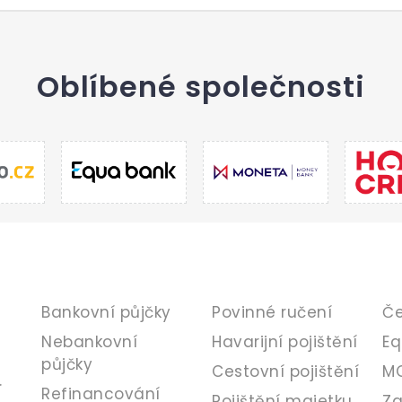
Oblíbené společnosti
PŮJČKY
POJIŠTĚNÍ
B
Bankovní půjčky
Povinné ručení
Če
Nebankovní
Havarijní pojištění
Eq
půjčky
Cestovní pojištění
MO
.
Refinancování
Pojištění majetku
Za