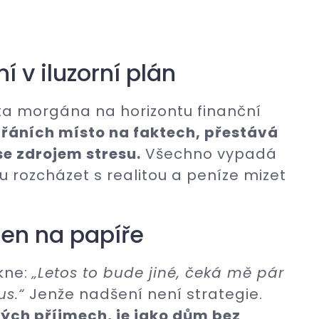
 v iluzorní plán
ta morgána na horizontu finanční
přáních místo na faktech, přestává
se zdrojem stresu.
Všechno vypadá
u rozcházet s realitou a peníze mizet
 jen na papíře
ekne:
„Letos to bude jiné, čeká mě pár
us.“
Jenže nadšení není strategie.
stých příjmech, je jako dům bez