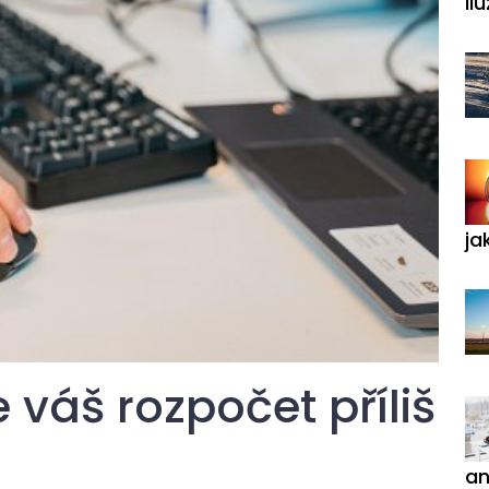
ilu
ja
e váš rozpočet příliš
an