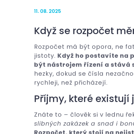
11. 08. 2025
Když se rozpočet mění
Rozpočet má být opora, ne fa
jistoty.
Když ho postavíte na 
být nástrojem řízení a stává 
hezky, dokud se čísla nezačno
rychleji, než přicházejí.
Příjmy, které existují
Znáte to – člověk si v lednu ř
slibných zakázek a snad i bon
Rozpočet, který stojí na neji