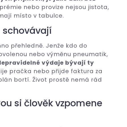
rémie nebo provize nejsou jistota,
mají místo v tabulce.
y schovávají
no přehledně. Jenže kdo do
 dovolenou nebo výměnu pneumatik,
Nepravidelné výdaje bývají ty
ije pračka nebo přijde faktura za
plán bortí. Život prostě nemá rád
rou si člověk vzpomene