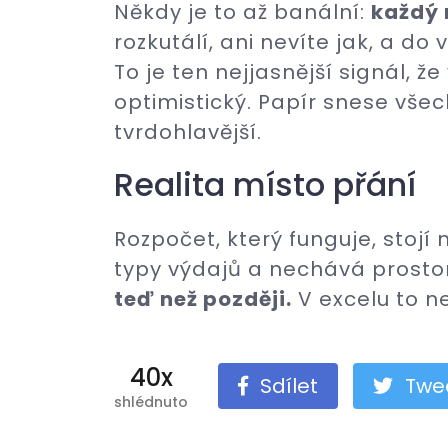
Někdy je to až banální:
každý 
rozkutálí, ani nevíte jak, a d
To je ten nejjasnější signál, ž
optimistický. Papír snese všec
tvrdohlavější.
Realita místo přání
Rozpočet, který funguje, stojí 
typy výdajů a nechává prosto
teď než později.
V excelu to ne
40x
Sdílet
Twe
shlédnuto