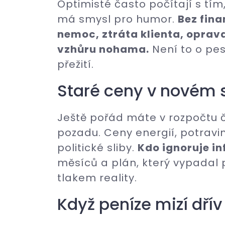
Optimisté často počítají s tím
má smysl pro humor.
Bez fina
nemoc, ztráta klienta, oprav
vzhůru nohama.
Není to o pes
přežití.
Staré ceny v novém 
Ještě pořád máte v rozpočtu čí
pozadu. Ceny energií, potravin
politické sliby.
Kdo ignoruje infl
měsíců a plán, který vypadal
tlakem reality.
Když peníze mizí dřív