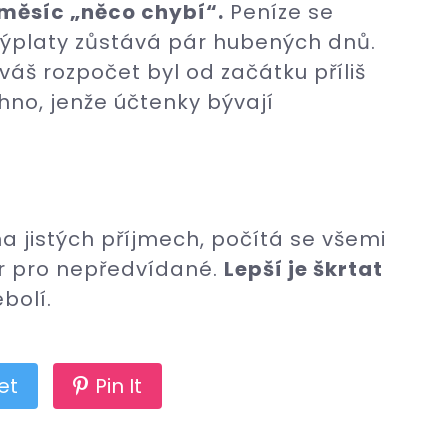
měsíc „něco chybí“.
Peníze se
o výplaty zůstává pár hubených dnů.
e váš rozpočet byl od začátku příliš
hno, jenže účtenky bývají
na jistých příjmech, počítá se všemi
r pro nepředvídané.
Lepší je škrtat
bolí.
et
Pin It