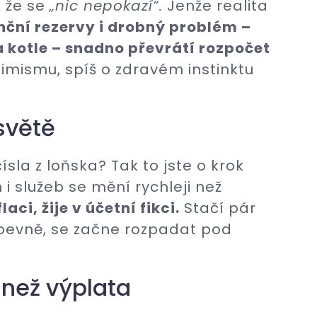
, že se
„nic nepokazí“.
Jenže realita
nční rezervy i drobný problém –
a kotle – snadno převrátí rozpočet
imismu, spíš o zdravém instinktu
světě
sla z loňska? Tak to jste o krok
 i služeb se mění rychleji než
aci, žije v účetní fikci.
Stačí pár
 pevně, se začne rozpadat pod
 než výplata