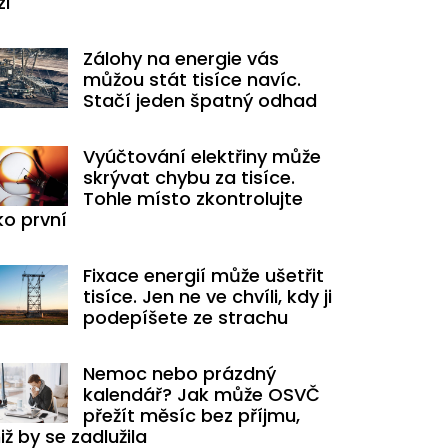
zi
Zálohy na energie vás
můžou stát tisíce navíc.
Stačí jeden špatný odhad
Vyúčtování elektřiny může
skrývat chybu za tisíce.
Tohle místo zkontrolujte
ko první
Fixace energií může ušetřit
tisíce. Jen ne ve chvíli, kdy ji
podepíšete ze strachu
Nemoc nebo prázdný
kalendář? Jak může OSVČ
přežít měsíc bez příjmu,
iž by se zadlužila