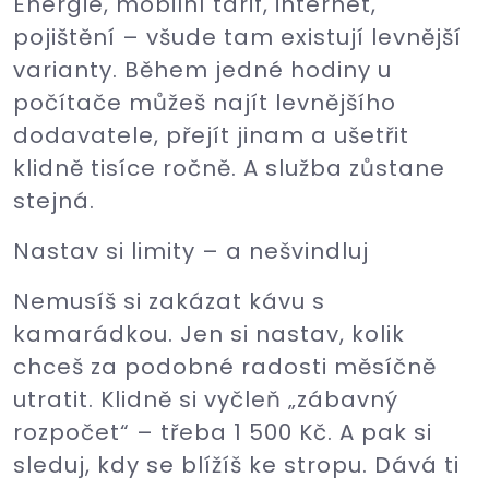
Energie, mobilní tarif, internet,
pojištění – všude tam existují levnější
varianty. Během jedné hodiny u
počítače můžeš najít levnějšího
dodavatele, přejít jinam a ušetřit
klidně tisíce ročně. A služba zůstane
stejná.
Nastav si limity – a nešvindluj
Nemusíš si zakázat kávu s
kamarádkou. Jen si nastav, kolik
chceš za podobné radosti měsíčně
utratit. Klidně si vyčleň „zábavný
rozpočet“ – třeba 1 500 Kč. A pak si
sleduj, kdy se blížíš ke stropu. Dává ti