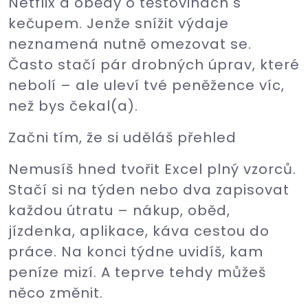
Netflix a obědy o těstovinách s
kečupem. Jenže snížit výdaje
neznamená nutně omezovat se.
Často stačí pár drobných úprav, které
nebolí – ale uleví tvé peněžence víc,
než bys čekal(a).
Začni tím, že si uděláš přehled
Nemusíš hned tvořit Excel plný vzorců.
Stačí si na týden nebo dva zapisovat
každou útratu – nákup, oběd,
jízdenka, aplikace, káva cestou do
práce. Na konci týdne uvidíš, kam
peníze mizí. A teprve tehdy můžeš
něco změnit.