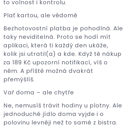
to volnost i kontrolu.
Plať kartou, ale vědomě
Bezhotovostní platba je pohodlná. Ale
taky neviditelná. Proto se hodí mít
aplikaci, která ti každý den ukáže,
kolik jsi utratil(a) a kde. Když tě nákup
za 189 Kč upozorní notifikací, víš o
něm. A příště možná dvakrát
přemýšlíš.
Vař doma – ale chytře
Ne, nemusíš trávit hodiny u plotny. Ale
jednoduché jídlo doma vyjde i o
polovinu levněji než to samé z bistra.