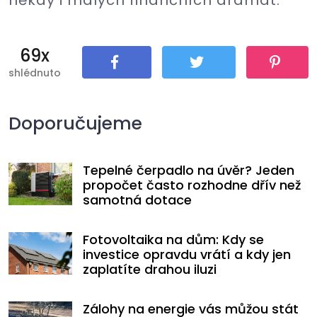
někdy i malých finančních dramat.
69x
shlédnuto
Sdílet
Tweet
Pin It
Doporučujeme
Tepelné čerpadlo na úvěr? Jeden
propočet často rozhodne dřív než
samotná dotace
Fotovoltaika na dům: Kdy se
investice opravdu vrátí a kdy jen
zaplatíte drahou iluzi
Zálohy na energie vás můžou stát