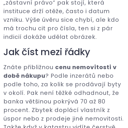
„zástavní právo“ pak stojí, která
instituce drží otěže, často i datum
vzniku. Výše úvěru sice chybí, ale kdo
má trochu cit pro čísla, ten si z pár
indicií dokáže udělat obrázek.
Jak číst mezi řádky
Znáte přibližnou
cenu nemovitosti v
době nákupu
? Podle inzerátů nebo
podle toho, za kolik se prodávají byty
v okolí. Pak není těžké odhadnout, že
banka většinou pokrývá 70 až 80
procent. Zbytek doplácí vlastník z
úspor nebo z prodeje jiné nemovitosti.
Takže když v katastru vidíte čerstvě