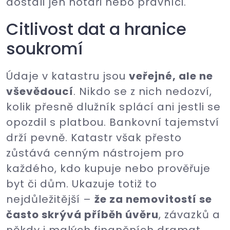
dostali jen notáři nebo právníci.
Citlivost dat a hranice
soukromí
Údaje v katastru jsou
veřejné, ale ne
vševědoucí
. Nikdo se z nich nedozví,
kolik přesně dlužník splácí ani jestli se
opozdil s platbou. Bankovní tajemství
drží pevně. Katastr však přesto
zůstává cenným nástrojem pro
každého, kdo kupuje nebo prověřuje
byt či dům. Ukazuje totiž to
nejdůležitější –
že za nemovitostí se
často skrývá příběh úvěru
, závazků a