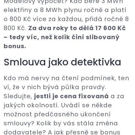
Modelový výpočet? Kdo bere 3 MWh
elektřiny a 8 MWh plynu ročně a platí
o 800 Kč více za každou, přidá ročně 8
800 Kč.
Za dva roky to dělá 17 600 Kč
– tedy víc, než kolik činí slibovaný
bonus.
Smlouva jako detektivka
Kdo má nervy na čtení podmínek, ten
ví, že v nich bývá půlka pravdy.
Sledujte,
jestli je cena fixovaná
a za
jakých okolností. Uvádí se někde
možnost předčasného ukončení
smlouvy? Kolik by vás stála změna
dodavatele? A jak přesně se bonus