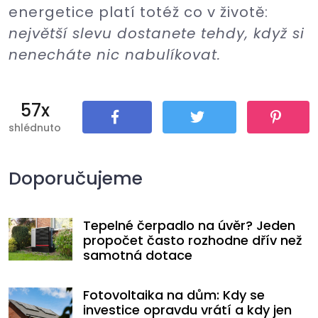
energetice platí totéž co v životě:
největší slevu dostanete tehdy, když si
nenecháte nic nabulíkovat.
57x
shlédnuto
Sdílet
Tweet
Pin It
Doporučujeme
Tepelné čerpadlo na úvěr? Jeden
propočet často rozhodne dřív než
samotná dotace
Fotovoltaika na dům: Kdy se
investice opravdu vrátí a kdy jen