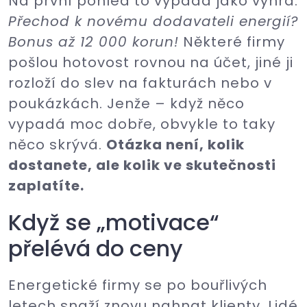
Na první pohled to vypadá jako výhra.
Přechod k novému dodavateli energií?
Bonus až 12 000 korun!
Některé firmy
pošlou hotovost rovnou na účet, jiné ji
rozloží do slev na fakturách nebo v
poukázkách. Jenže – když něco
vypadá moc dobře, obvykle to taky
něco skrývá.
Otázka není, kolik
dostanete, ale kolik ve skutečnosti
zaplatíte.
Když se „motivace“
přelévá do ceny
Energetické firmy se po bouřlivých
letech snaží znovu nahnat klienty. Lidé