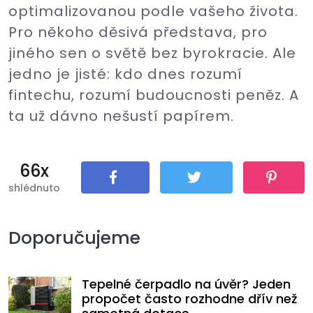
optimalizovanou podle vašeho života.
Pro někoho děsivá představa, pro
jiného sen o světě bez byrokracie. Ale
jedno je jisté: kdo dnes rozumí
fintechu, rozumí budoucnosti peněz. A
ta už dávno nešustí papírem.
66x
shlédnuto
Sdílet
Tweet
Pin It
Doporučujeme
Tepelné čerpadlo na úvěr? Jeden
propočet často rozhodne dřív než