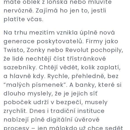
máte oblek z loňska nebo mluvíte
nervózně. Zajímá ho jen to, jestli
platíte včas.
Na trhu mezitím vznikla úplně nová
generace poskytovatelů. Firmy jako
Twisto, Zonky nebo Revolut pochopily,
že lidé nechtějí číst třístránkové
sazebníky. Chtějí vědět, kolik zaplatí,
a hlavně kdy. Rychle, přehledně, bez
“malých písmenek”. A banky, které si
dlouho myslely, že je jejich síť
poboček udrží v bezpečí, musely
zrychlit. Dnes i tradiční instituce
nabízejí plně digitální úvěrové
procesy – jen málokdo už chce sedět