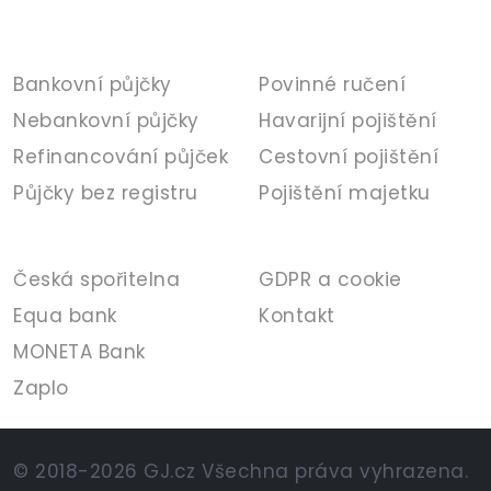
PŮJČKY
POJIŠTĚNÍ
Bankovní půjčky
Povinné ručení
Nebankovní půjčky
Havarijní pojištění
Refinancování půjček
Cestovní pojištění
Půjčky bez registru
Pojištění majetku
BANKA
INFORMACE
Česká spořitelna
GDPR a cookie
Equa bank
Kontakt
MONETA Bank
Zaplo
© 2018-2026 GJ.cz Všechna práva vyhrazena.