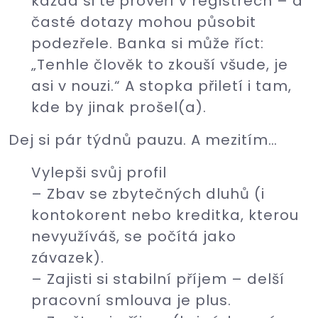
každá si tě prověří v registrech – a
časté dotazy mohou působit
podezřele. Banka si může říct:
„Tenhle člověk to zkouší všude, je
asi v nouzi.“ A stopka přiletí i tam,
kde by jinak prošel(a).
Dej si pár týdnů pauzu. A mezitím…
Vylepši svůj profil
– Zbav se zbytečných dluhů (i
kontokorent nebo kreditka, kterou
nevyužíváš, se počítá jako
závazek).
– Zajisti si stabilní příjem – delší
pracovní smlouva je plus.