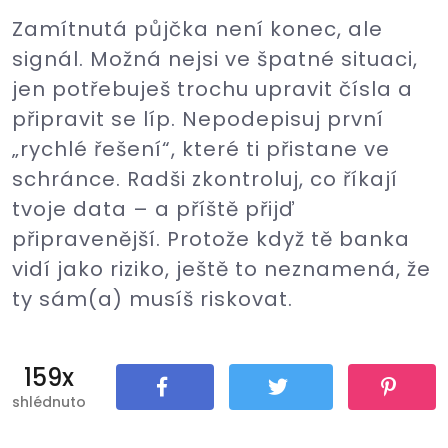
Zamítnutá půjčka není konec, ale
signál. Možná nejsi ve špatné situaci,
jen potřebuješ trochu upravit čísla a
připravit se líp. Nepodepisuj první
„rychlé řešení“, které ti přistane ve
schránce. Radši zkontroluj, co říkají
tvoje data – a příště přijď
připravenější. Protože když tě banka
vidí jako riziko, ještě to neznamená, že
ty sám(a) musíš riskovat.
159x
shlédnuto
Sdílet
Tweet
Pin It