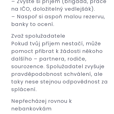
– Zvyšte si příjem (brigáda, práce
na IČO, doložitelný vedlejšák).
– Naspoř si aspoň malou rezervu,
banky to ocení.
Zvaž spolužadatele
Pokud tvůj příjem nestačí, může
pomoct přibrat k žádosti někoho
dalšího – partnera, rodiče,
sourozence. Spolužadatel zvyšuje
pravděpodobnost schválení, ale
taky nese stejnou odpovědnost za
splácení.
Nepřecházej rovnou k
nebankovkám