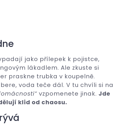
dne
ypadají jako přílepek k pojistce,
govým lákadlem. Ale zkuste si
čer praskne trubka v koupelně.
bere, voda teče dál. V tu chvíli si na
 domácnosti“
vzpomenete jinak.
Jde
ddělují klid od chaosu.
krývá