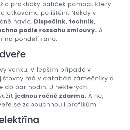
ž o praktický balíček pomoci, který
ajetkovému pojištění. Někdy v
očně navíc.
Dispečink, technik,
echno podle rozsahu smlouvy.
A
í na pondělí ráno.
 dveře
, vy venku. V lepším případě v
pojišťovny má v databázi zámečníky a
e do pár hodin. U některých
yužít
jednou ročně zdarma.
A ne,
 dveře se zabouchnou i profíkům.
elektřina