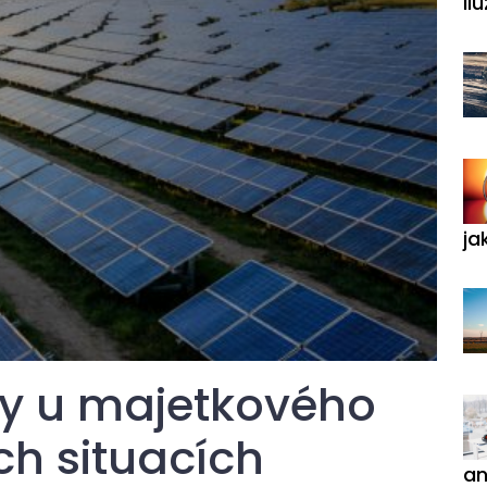
ilu
ja
by u majetkového
ých situacích
an