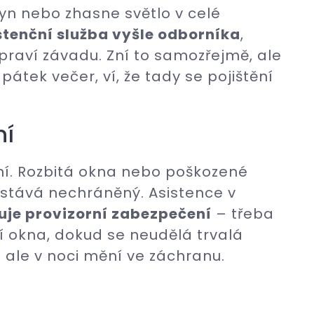
lyn nebo zhasne světlo v celé
stenční služba vyšle odborníka
,
opraví závadu. Zní to samozřejmě, ale
pátek večer, ví, že tady se pojištění
ní
ání. Rozbitá okna nebo poškozené
stává nechráněný. Asistence v
ťuje provizorní zabezpečení
– třeba
 okna, dokud se neudělá trvalá
 ale v noci mění ve záchranu.