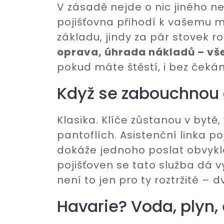
V zásadě nejde o nic jiného ne
pojišťovna přihodí k vašemu m
základu, jindy za pár stovek r
oprava, úhrada nákladů – vš
pokud máte štěstí, i bez čekán
Když se zabouchnou
Klasika. Klíče zůstanou v bytě
pantoflích. Asistenční linka 
dokáže jednoho poslat obvykl
pojišťoven se tato služba dá v
není to jen pro ty roztržité –
Havarie? Voda, plyn, 