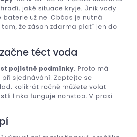
uhradí, jaké situace kryje. Únik vody
 baterie už ne. Občas je nutná
v tom, že zásah zdarma platí jen do
ž začne téct voda
íst pojistné podmínky
. Proto má
 při sjednávání. Zeptejte se
klad, kolikrát ročně můžete volat
estli linka funguje nonstop. V praxi
pí