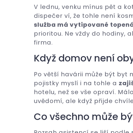
V lednu, venku mínus pět a ko
dispečer ví, že tohle není ko
služba má vytipované topen
prioritou. Ne vždy do hodiny, 
firma.
Když domov není ob
Po větší havárii může být byt
pojistky myslí i na tohle a
zaji
hotelu, než se vše opraví. Málo
uvědomí, ale když přijde chvíle
Co všechno může být
Rozsah asistencí se liší podle 