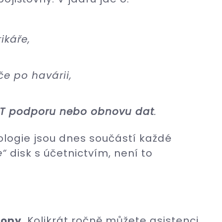
ikáře,
če po havárii,
IT podporu nebo obnovu dat
.
nologie jsou dnes součástí každé
e“
disk s účetnictvím, není to
ropy
. Kolikrát ročně můžete asistenci