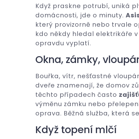
Když praskne potrubí, uniká p
domácnosti, jde o minuty.
Asi
který provizorně nebo trvale 
kdo někdy hledal elektrikáře v 
opravdu vyplatí.
Okna, zámky, vloupá
Bouřka, vítr, nešťastné vloup
dveře znamenají, že domov zů
těchto případech často
zajiš
výměnu zámku nebo přelepení
oprava. Běžná služba, která se
Když topení mlčí