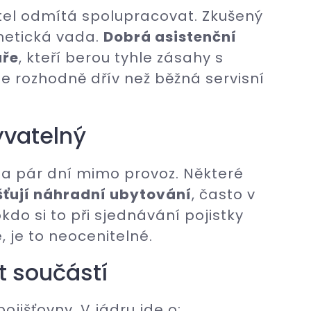
tel odmítá spolupracovat. Zkušený
smetická vada.
Dobrá asistenční
áře
, kteří berou tyhle zásahy s
ale rozhodně dřív než běžná servisní
yvatelný
 na pár dní mimo provoz. Některé
šťují náhradní ubytování
, často v
kdo si to při sjednávání pojistky
, je to neocenitelné.
 součástí
pojišťovny. V jádru jde o: