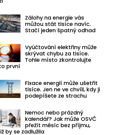
zi
Zálohy na energie vás
můžou stát tisíce navíc.
Stačí jeden špatný odhad
Vyúčtování elektřiny může
skrývat chybu za tisíce.
Tohle místo zkontrolujte
ko první
Fixace energií může ušetřit
tisíce. Jen ne ve chvíli, kdy ji
podepíšete ze strachu
Nemoc nebo prázdný
kalendář? Jak může OSVČ
přežít měsíc bez příjmu,
iž by se zadlužila