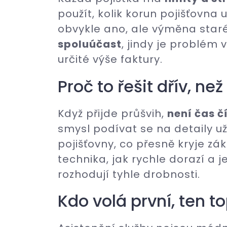
použít, kolik korun pojišťovna 
obvykle ano, ale výměna staré
spoluúčast
, jindy je problém 
určité výše faktury.
Proč to řešit dřív, ne
Když přijde průšvih,
není čas č
smysl podívat se na detaily už
pojišťovny, co přesně kryje zá
technika, jak rychle dorazí a j
rozhodují tyhle drobnosti.
Kdo volá první, ten to