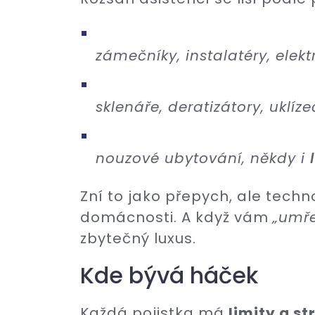
zámečníky, instalatéry, elektr
sklenáře, deratizátory, uklíze
nouzové ubytování, někdy i
Zní to jako přepych, ale tech
domácnosti. A když vám
„umř
zbytečný luxus.
Kde bývá háček
Každá pojistka má
limity a st