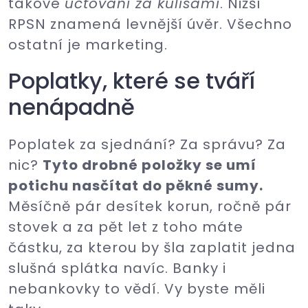
takové
účtování za kulisami
. Nižší
RPSN znamená levnější úvěr. Všechno
ostatní je marketing.
Poplatky, které se tváří
nenápadně
Poplatek za sjednání? Za správu? Za
nic?
Tyto drobné položky se umí
potichu nasčítat do pěkné sumy.
Měsíčně pár desítek korun, ročně pár
stovek a za pět let z toho máte
částku, za kterou by šla zaplatit jedna
slušná splátka navíc. Banky i
nebankovky to vědí. Vy byste měli