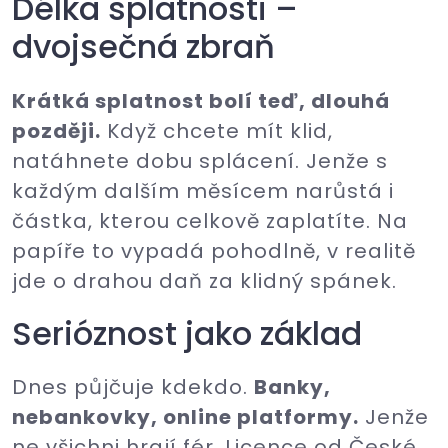
Délka splatnosti –
dvojsečná zbraň
Krátká splatnost bolí teď, dlouhá
později.
Když chcete mít klid,
natáhnete dobu splácení. Jenže s
každým dalším měsícem narůstá i
částka, kterou celkově zaplatíte. Na
papíře to vypadá pohodlně, v realitě
jde o drahou daň za klidný spánek.
Serióznost jako základ
Dnes půjčuje kdekdo.
Banky,
nebankovky, online platformy.
Jenže
ne všichni hrají fér. Licence od České