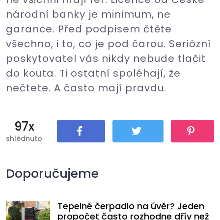
národní banky je minimum, ne
garance. Před podpisem čtěte
všechno, i to, co je pod čarou. Seriózní
poskytovatel vás nikdy nebude tlačit
do kouta. Ti ostatní spoléhají, že
nečtete. A často mají pravdu.
97x
shlédnuto
Sdílet
Tweet
Pin It
Doporučujeme
Tepelné čerpadlo na úvěr? Jeden
propočet často rozhodne dřív než