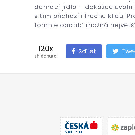
domácí jídlo – dokážou uvolnit
s tím přichází i trochu klidu. Pr
tomhle období možná největší
120x
Sdílet
Twe
shlédnuto