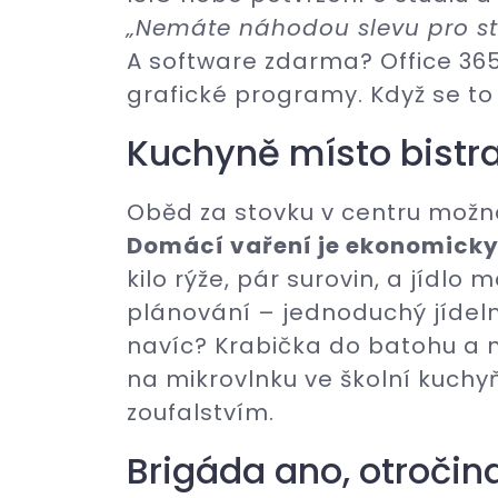
„Nemáte náhodou slevu pro s
A software zdarma? Office 365
grafické programy. Když se to
Kuchyně místo bistr
Oběd za stovku v centru možná
Domácí vaření je ekonomicky 
kilo rýže, pár surovin, a jídlo 
plánování – jednoduchý jídeln
navíc? Krabička do batohu a 
na mikrovlnku ve školní kuch
zoufalstvím.
Brigáda ano, otročin