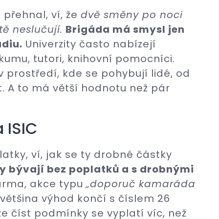
 přehnal, ví, že
dvě směny po noci
ě neslučují.
Brigáda má smysl jen
udiu.
Univerzity často nabízejí
kumu, tutori, knihovní pomocníci.
v prostředí, kde se pohybují lidé, od
. A to má větší hodnotu než pár
 ISIC
atky, ví, jak se ty drobné částky
y bývají bez poplatků a s drobnými
arma, akce typu
„doporuč kamaráda
 většina výhod končí s číslem 26
že číst podmínky se vyplatí víc, než