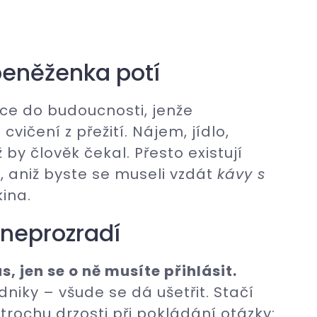
peněženka potí
ce do budoucnosti, jenže
vičení z přežití. Nájem, jídlo,
 by člověk čekal. Přesto existují
, aniž byste se museli vzdát
kávy s
ina.
 neprozradí
, jen se o ně musíte přihlásit.
niky – všude se dá ušetřit. Stačí
 trochu drzosti při pokládání otázky: