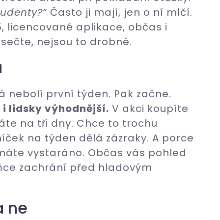
tudenty?“
Často ji mají, jen o ní mlčí.
, licencované aplikace, občas i
 sečte, nejsou to drobné.
a
 nebolí první týden. Pak začne.
i lidsky výhodnější.
V akci koupíte
máte na tři dny. Chce to trochu
íček na týden dělá zázraky. A porce
máte vystaráno. Občas vás pohled
yňce zachrání před hladovým
a ne