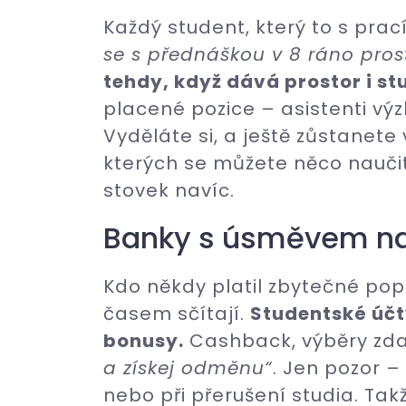
Každý student, který to s prací
se s přednáškou v 8 ráno prost
tehdy, když dává prostor i st
placené pozice – asistenti výz
Vyděláte si, a ještě zůstanete 
kterých se můžete něco naučit
stovek navíc.
Banky s úsměvem na
Kdo někdy platil zbytečné popl
časem sčítají.
Studentské účt
bonusy.
Cashback, výběry zd
a získej odměnu“
. Jen pozor –
nebo při přerušení studia. Tak