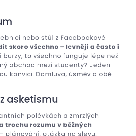
zum
čebnici nebo stůl z Facebookové
dit skoro všechno – levněji a často i
í burzy, to všechno funguje lépe než
nný obchod mezi studenty? Jeden
ou konvici. Domluva, úsměv a obě
ez asketismu
stantních polévkách a zmrzlých
d a trochu rozumu v běžných
 plánování, otázka na slevu,