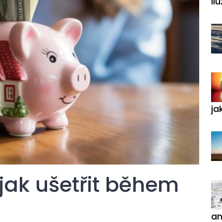
ilu
ja
 jak ušetřit během
an