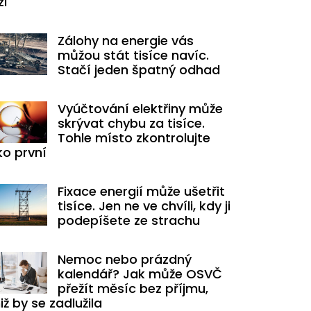
zi
Zálohy na energie vás
můžou stát tisíce navíc.
Stačí jeden špatný odhad
Vyúčtování elektřiny může
skrývat chybu za tisíce.
Tohle místo zkontrolujte
ko první
Fixace energií může ušetřit
tisíce. Jen ne ve chvíli, kdy ji
podepíšete ze strachu
Nemoc nebo prázdný
kalendář? Jak může OSVČ
přežít měsíc bez příjmu,
iž by se zadlužila