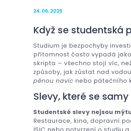
24. 06. 2025
Když se studentská 
Studium je bezpochyby investi
přítomnost často vypadá jako c
skripta – všechno stojí víc, než
způsoby, jak zůstat nad vodou
pěnou navíc
nebo pátečního k
Slevy, které se samy
Studentské slevy nejsou mýtus
Restaurace, kina, dopravní pod
ISIC nebo potvrzení o studiu a