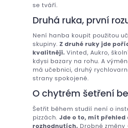
se tváří.
Druhá ruka, první ro
Není hanba koupit použitou u
skupiny.
Z druhé ruky jde poří
kvalitněji.
Vinted, Aukro, školn
kdysi bazary na rohu. A výmě
má učebnici, druhý rychlovarn
strany spokojené.
O chytrém šetření b
Šetřit během studií není o in
pizzách.
Jde o to, mít přehle
rozhodnutích.
Drobné změny –