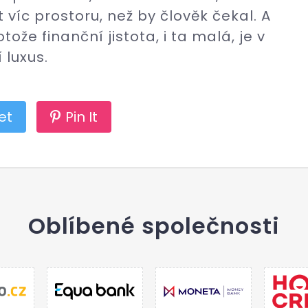
 víc prostoru, než by člověk čekal. A
otože finanční jistota, i ta malá, je v
 luxus.
et
Pin It
Oblíbené společnosti