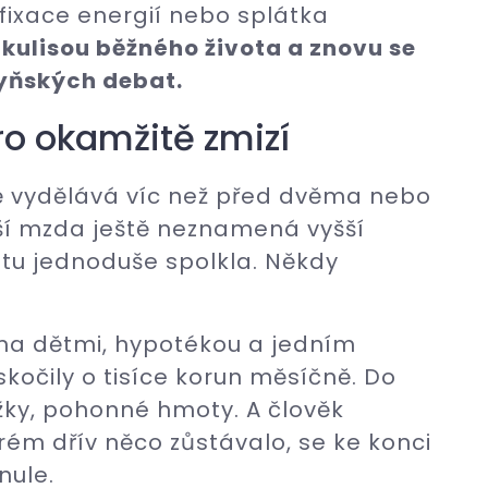
fixace energií nebo splátka
 kulisou běžného života a znovu se
yňských debat.
ro okamžitě zmizí
 vydělává víc než před dvěma nebo
šší mzda ještě neznamená vyšší
ůstu jednoduše spolkla. Někdy
ma dětmi, hypotékou a jedním
kočily o tisíce korun měsíčně. Do
užky, pohonné hmoty. A člověk
erém dřív něco zůstávalo, se ke konci
nule.