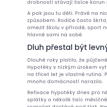
drobností stávají tisíce korun
A pak jsou tu děti. Právě na n
způsobem. Rodiče často škrtaj
omezit školu v přírodě, sport n
hlavně sami na sobě.
Dluh přestal být levn
Dlouhé roky platilo, že půjče
Hypotéky s nízkým úrokem vytv
na třicet let je vlastně rutina.
mnoho domácností narazilo.
Refixace hypotéky dnes pro n
splátky o několik tisíc měsíčně
rozpočet dostává pod tlak. Ne 