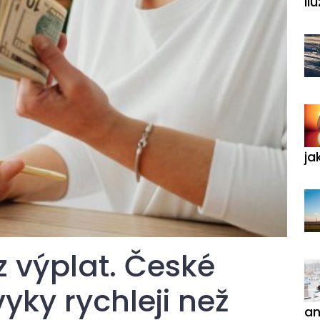
ilu
ja
z výplat. České
yky rychleji než
an