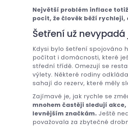
Největší problém inflace toti
pocit, že člověk běží rychleji
Šetření už nevypadá 
Kdysi bylo šetření spojováno h
počítat i domácnosti, které j
střední třídě. Omezují se rest
výlety. Některé rodiny odklád
sahají do rezerv, které měly sl
Zajímavé je, jak rychle se změ
mnohem častěji sledují akce, 
levnějším značkám.
Ještě ned
považovala za zbytečné drobno