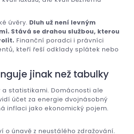
ké úvěry.
Dluh už není levným
. Stává se drahou službou, kterou
olit.
Finanční poradci i právníci
ientů, kteří řeší odklady splátek nebo
nguje jinak než tabulky
a statistikami. Domácnosti ale
vidí účet za energie dvojnásobný
á inflaci jako ekonomický pojem.
uví o únavě z neustálého zdražování.