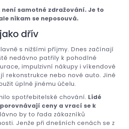
ž není samotné zdražování. Je to
, ale nikam se neposouvá.
jako dřív
lavně s nižšími příjmy. Dnes začínají
eště nedávno patřily k pohodlné
aurace, impulzivní nákupy i víkendové
ají rekonstrukce nebo nové auto. Jiné
oužit úplně jinému účelu.
nilo spotřebitelské chování.
Lidé
porovnávají ceny a vrací se k
ávno by to řada zákazníků
sti. Jenže při dnešních cenách se z