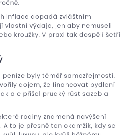
 ročně.
ich inflace dopadá zvláštním
í vlastní výdaje, jen aby nemuseli
ebo kroužky. V praxi tak dospělí šetří
ý
né peníze byly téměř samozřejmostí.
ořily dojem, že financovat bydlení
 Pak ale přišel prudký růst sazeb a
ěkteré rodiny znamená navýšení
. A to je přesně ten okamžik, kdy se
kvůli luxusu, ale kvůli běžnému