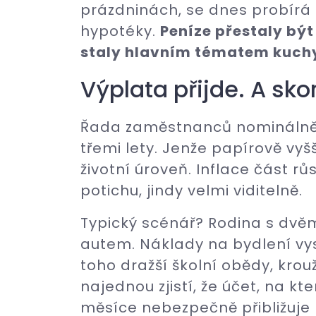
prázdninách, se dnes probírá 
hypotéky.
Peníze přestaly být
staly hlavním tématem kuch
Výplata přijde. A sko
Řada zaměstnanců nominálně
třemi lety. Jenže papírově vy
životní úroveň. Inflace část r
potichu, jindy velmi viditelně.
Typický scénář? Rodina s dvě
autem. Náklady na bydlení vys
toho dražší školní obědy, kro
najednou zjistí, že účet, na kt
měsíce nebezpečně přibližuje 