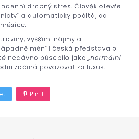
ždodenní drobný stres. Člověk otevře
nictví a automaticky počítá, co
 měsíce.
raviny, vyššími nájmy a
nápadně mění i česká představa o
ště nedávno působilo jako
„normální
odin začíná považovat za luxus.
et
Pin It