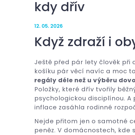
kdy dřív
12. 05. 2026
Když zdraží i o
Ještě před pár lety člověk při
košíku pár věcí navíc a moc to
regály déle než u výběru dovo
Položky, které dřív tvořily bě
psychologickou disciplínou. A 
inflace zasáhla rodinné rozpoč
Nejde přitom jen o samotné c
peněz. V domácnostech, kde se 