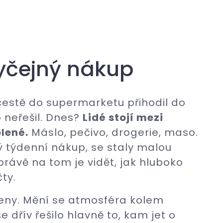
byčejný nákup
 cestě do supermarketu přihodil do
 neřešil. Dnes?
Lidé stojí mezi
lené.
Máslo, pečivo, drogerie, maso.
žný týdenní nákup, se staly malou
právě na tom je vidět, jak hluboko
ty.
eny. Mění se atmosféra kolem
dřív řešilo hlavně to, kam jet o