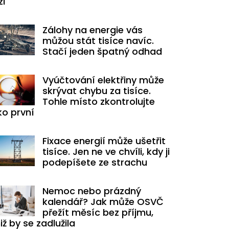
zi
Zálohy na energie vás
můžou stát tisíce navíc.
Stačí jeden špatný odhad
Vyúčtování elektřiny může
skrývat chybu za tisíce.
Tohle místo zkontrolujte
ko první
Fixace energií může ušetřit
tisíce. Jen ne ve chvíli, kdy ji
podepíšete ze strachu
Nemoc nebo prázdný
kalendář? Jak může OSVČ
přežít měsíc bez příjmu,
iž by se zadlužila