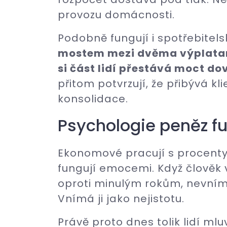
provozu domácnosti.
Podobně fungují i spotřebitels
mostem mezi dvěma výplatami
si část lidí přestává moct dov
přitom potvrzují, že přibývá kl
konsolidace.
Psychologie peněz fu
Ekonomové pracují s procenty 
fungují emocemi. Když člověk 
oproti minulým rokům, nevním
Vnímá ji jako nejistotu.
Právě proto dnes tolik lidí ml