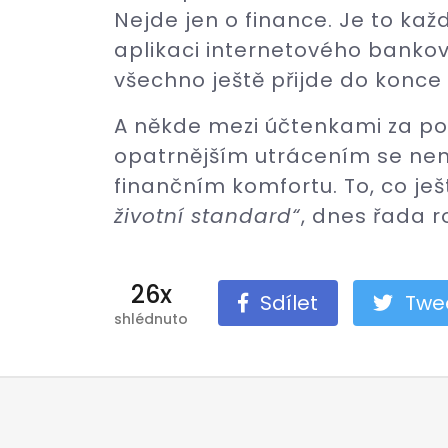
Nejde jen o finance. Je to ka
aplikaci internetového bankov
všechno ještě přijde do konce
A někde mezi účtenkami za pot
opatrnějším utrácením se ne
finančním komfortu. To, co je
životní standard“
, dnes řada r
26x
Sdílet
Twe
shlédnuto